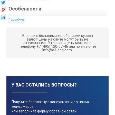
Особенности:
Угольник установочный для столярных и слесарных
Подробнее
работ
Закаленный стальной клинок, поперечное сечение
В связи с большими колебаниями курсов
30х1,8 мм
валют цены на сайте могут быть не
актуальными.
Уточнить цены можно по
Анодированный алюминиевый гриф с профильными
телефону +7 (495) 120-07-46 или по эл. почте
info@a3-eng.com.
пазами, поперечным сечением 30х5 мм
С или без угломера на алюминевом грифе
С оцинкованной гайкой-барашком
Технические характеристики:
У ВАС ОСТАЛИСЬ ВОПРОСЫ?
Арт. №
Получите бесплатную консультацию у наших
менеджеров,
или заполните форму обратной связи!
Описание