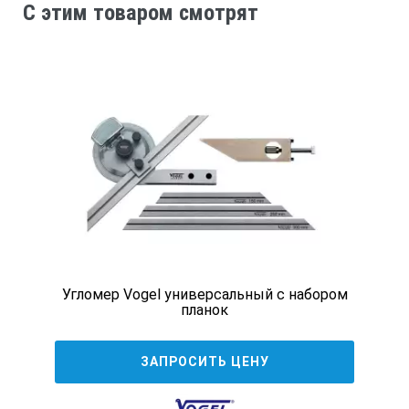
C этим товаром смотрят
504802
без угломера
нормальная
200
30x1,8
Угломер Vogel универсальный с набором
планок
30x5
ЗАПРОСИТЬ ЦЕНУ