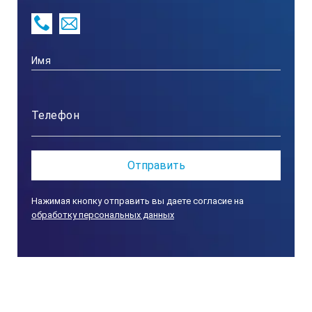
Сталь
Размер мм
Сечение ребра мм
Нажимая кнопку отправить вы даете согласие на
обработку персональных данных
Сечение лезвия мм
Вес кг