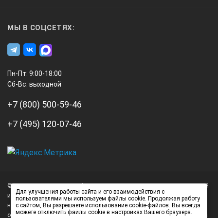
30x5
МЫ В СОЦСЕТЯХ:
0,28
Пн-Пт: 9:00-18:00
504852
Сб-Вс: выходной
+7 (800) 500-59-46
с угломером
+7 (495) 120-07-46
нормальная
А3
Инжиниринг
© 2026 А3 Инжиниринг Обращаем Ваше внимание на то, что данный
200
Нагорный
Для улучшения работы сайта и его взаимодействия с
интернет-сайт носит исключительно информационный характер и
пользователями мы используем файлы cookie. Продолжая работу
проезд
ни при каких условиях не является публичной офертой,
с сайтом, Вы разрешаете использование cookie-файлов. Вы всегда
д.7
можете отключить файлы cookie в настройках Вашего браузера.
определяемой положениями статьи 437 (2) Гражданского кодекса