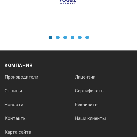
0,22
504803
1
2
3
4
5
6
без угломера
КОМПАНИЯ
нормальная
Производители
Лицензии
250
Отзывы
Сертификаты
Новости
Реквизиты
30x1,8
Контакты
Наши клиенты
30x5
Карта сайта