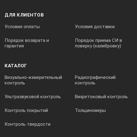
ДЛЯ КЛИЕНТОВ
0,25
Условия оплаты
Условия доставки
504804
Порядок возврата и
Порядок приема СИ в
гарантия
поверку (калибровку)
без угломера
КАТАЛОГ
Визуально-измерительный
Радиографический
нормальная
контроль
контроль
Ультразвуковой контроль
Вихретоковый контроль
300
Контроль покрытий
Толщиномеры
30x1,8
Контроль твердости