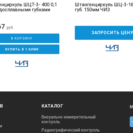
нциркуль ШЦТ-3- 400 0,1
Штангенциркуль ШЦ-3-16
досплавными губками
губ. 150мм ЧИЗ
67
руб.
ЗАПРОСИТЬ ЦЕН
В КОРЗИНУ
КУПИТЬ В 1 КЛИК
ОВ
КАТАЛОГ
М
Визуально-измерительный
контроль
и
Радиографический контроль