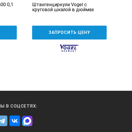
00 0,1
Штангенциркули Vogel с
Шта
круговой шкалой в дюймах
элек
27
У
ЗАПРОСИТЬ ЦЕНУ
Ы В СОЦСЕТЯХ: