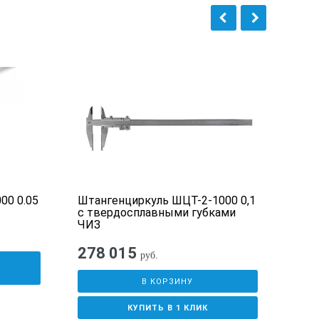
00 0.05
Штангенциркуль ШЦТ-2-1000 0,1
Шта
с твердосплавными губками
выс
ЧИЗ
278 015
руб.
У
В КОРЗИНУ
КУПИТЬ В 1 КЛИК