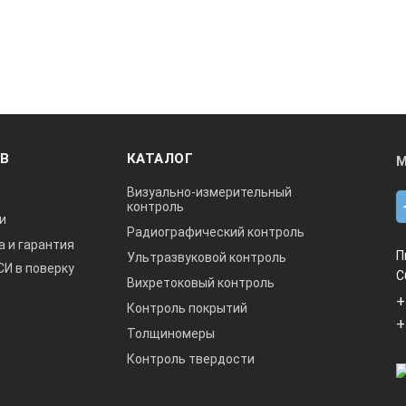
ОВ
КАТАЛОГ
М
Визуально-измерительный
контроль
и
Радиографический контроль
а и гарантия
П
Ультразвуковой контроль
СИ в поверку
С
Вихретоковый контроль
+
Контроль покрытий
+
Толщиномеры
Контроль твердости