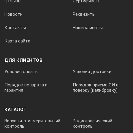
Отзывы
Сертификаты
[мм]
Новости
Реквизиты
F
Контакты
Наши клиенты
[мм]
Карта сайта
ДЛЯ КЛИЕНТОВ
Е
Условия оплаты
Условия доставки
[мм]
Порядок возврата и
Порядок приема СИ в
гарантия
поверку (калибровку)
Н
КАТАЛОГ
[мм]
Визуально-измерительный
Радиографический
контроль
контроль