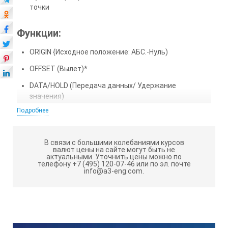
точки
Функции:
ORIGIN {Исходное положение: АБС.-Нуль)
OFFSET (Вылет)*
DATA/HOLD (Передача данных/ Удержание
значения)
Подробнее
Автоотключение через 20 мин. простоя
Предупреждение о низком напряжении
В связи с большими колебаниями курсов
Вывод данных
валют цены на сайте могут быть не
актуальными.
Уточнить цены можно по
Предустановка
телефону +7 (495) 120-07-46 или по эл. почте
info@a3-eng.com.
Технические характеристики
штангенциркулей ABSOLUTE Digimatic:
Макс. скорость отклика