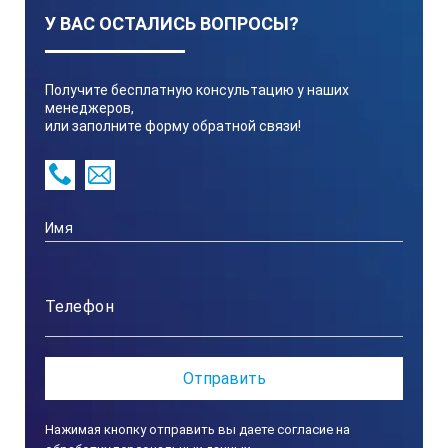
У ВАС ОСТАЛИСЬ ВОПРОСЫ?
Неограничена
Получите бесплатную консультацию у наших
менеджеров,
или заполните форму обратной связи!
Разрешение
0,01 мм
Срок службы батареи
Около 5000 часов
Дисплей
Нажимая кнопку отправить вы даете согласие на