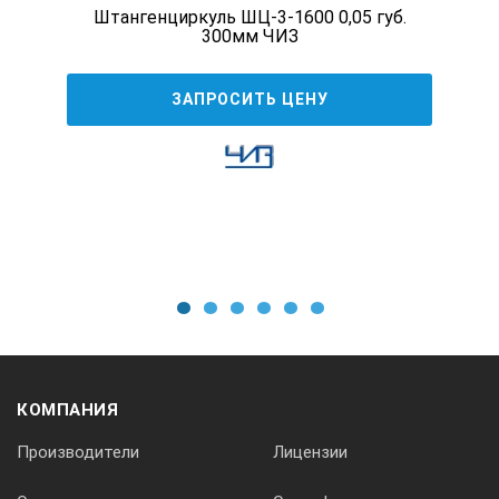
[мм]
Штангенциркуль ШЦ-3-1600 0,05 губ.
300мм ЧИЗ
Внутреннее измерение от
ЗАПРОСИТЬ ЦЕНУ
А
[мм]
С
1
2
3
4
5
6
[мм]
КОМПАНИЯ
Производители
Лицензии
D