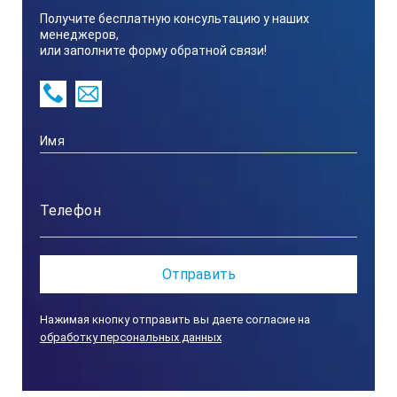
Макс. скорость отклика
Получите бесплатную консультацию у наших
менеджеров,
или заполните форму обратной связи!
Неограничена
Разрешение
0,01 мм
Срок службы батареи
Нажимая кнопку отправить вы даете согласие на
Около 5000 часов
обработку персональных данных
Дисплей