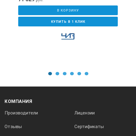
[мм]
В КОРЗИНУ
КУПИТЬ В 1 КЛИК
Внутреннее измерение от
L
[мм]
1
2
3
4
5
6
а
КОМПАНИЯ
[мм]
Производители
Лицензии
Отзывы
Сертификаты
b