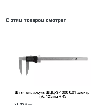
ЖК-дисплей; высота символов 10 мм
C этим товаром смотрят
Метрические
№
Диапазон
[мм]
Штангенциркуль ШЦЦ-3-1000 0,01 электр.
губ. 125мм ЧИЗ
Погрешность
71 329
руб.