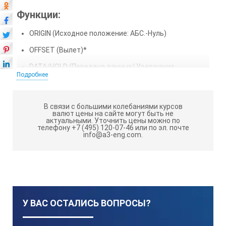
Функции:
ORIGIN (Исходное положение: АБС.-Нуль)
OFFSET (Вылет)*
DATA/HOLD (Передача данных/ Удержание
Подробнее
значения)
Автоотключение через 20 мин. простоя
В связи с большими колебаниями курсов
Предупреждение о низком напряжении
валют цены на сайте могут быть не
актуальными.
Уточнить цены можно по
Вывод данных
телефону +7 (495) 120-07-46 или по эл. почте
info@a3-eng.com.
Предустановка
* - 20 мм
Технические характеристики
У ВАС ОСТАЛИСЬ ВОПРОСЫ?
штангенциркулей ABSOLUTE Digimatic: