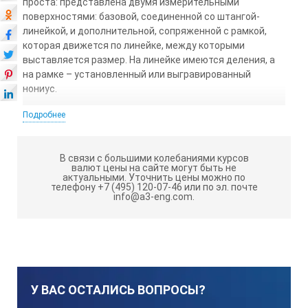
проста: представлена двумя измерительными
поверхностями: базовой, соединенной со штангой-
линейкой, и дополнительной, сопряженной с рамкой,
которая движется по линейке, между которыми
выставляется размер. На линейке имеются деления, а
на рамке – установленный или выгравированный
нониус.
Штангенциркули изготавливаются из материалов,
Подробнее
характеризующихся высокой износостойкостью –
выполняется армирование и хромирование
поверхностей прибора твердыми сплавами, также
В связи с большими колебаниями курсов
валют цены на сайте могут быть не
используется закаленная сталь.
актуальными.
Уточнить цены можно по
телефону +7 (495) 120-07-46 или по эл. почте
info@a3-eng.com.
Штангенциркули снабжены измерительной штангой с
основной и дополнительной, предназначенной для
отсчета доли деления (так называемый нониус),
шкалами. По способу снятия измерений приборы
подразделяются на нониусные, циферблатные
(оборудованные циферблатом) и цифровые (с
дисплеем).
У ВАС ОСТАЛИСЬ ВОПРОСЫ?