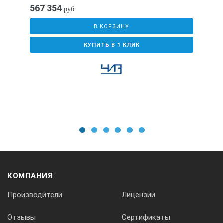
567 354
руб.
В КОРЗИНУ
A мм
КУПИТЬ В 1 КЛИК
B мм
C мм
1
2
3
4
5
6
D мм
КОМПАНИЯ
G мм
Производители
Лицензии
Отзывы
Сертификаты