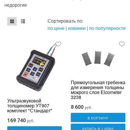
недорогие
Сортировать по:
по цене
|
новинки
|
по популярности
mse2_chunk_default
mse2_chunk_alternate
Прямоугольная гребенка
для измерения толщины
мокрого слоя Elcometer
3238
Ультразвуковой
толщиномер УТ907
8 600
руб.
комплект "Стандарт"
В КОРЗИНУ
169 740
руб.
КУПИТЬ В 1 КЛИК