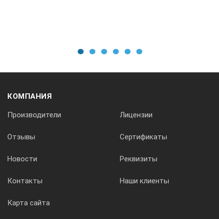
0,01 мм/м
200
1
2
3
4
5
6
1,4
КОМПАНИЯ
360203
Производители
Лицензии
Отзывы
Сертификаты
0,01 мм/м
Новости
Реквизиты
250
Контакты
Наши клиенты
Карта сайта
1,83