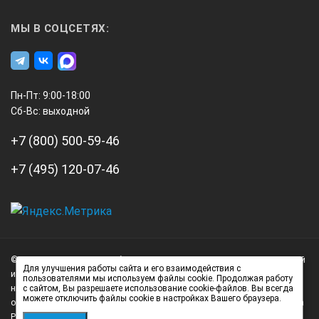
150
МЫ В СОЦСЕТЯХ:
1,1
Пн-Пт: 9:00-18:00
Сб-Вс: выходной
360283
+7 (800) 500-59-46
+7 (495) 120-07-46
0,02 мм/м
200
А3
Инжиниринг
© 2026 А3 Инжиниринг Обращаем Ваше внимание на то, что данный
Нагорный
Для улучшения работы сайта и его взаимодействия с
интернет-сайт носит исключительно информационный характер и
1,4
пользователями мы используем файлы cookie. Продолжая работу
проезд
ни при каких условиях не является публичной офертой,
с сайтом, Вы разрешаете использование cookie-файлов. Вы всегда
д.7
можете отключить файлы cookie в настройках Вашего браузера.
определяемой положениями статьи 437 (2) Гражданского кодекса
стр.
Российской Федерации.