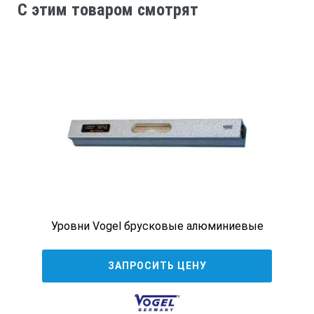
C этим товаром смотрят
Технические характеристики:
Арт. №
Восприимчивость
Длина мм
Вес кг
Уровни Vogel брусковые алюминиевые
ЗАПРОСИТЬ ЦЕНУ
360202