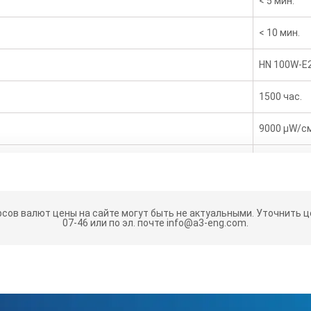
< 5 мин.
< 10 мин.
HN 100W-E
1500 час.
9000 μW/с
365 нм
ок. 1,5 нм
рсов валют цены на сайте могут быть не актуальными.
Уточнить це
07-46 или по эл. почте info@a3-eng.com.
IV
ок. 7,5 кг
280x280x1