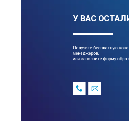
Класс защиты:
У ВАС ОСТАЛ
Комплект поставки:
Металлический корпус (чемодан
Корпус УФ источника с УФ лампо
Получите бесплатную конс
УФ защитные очки
менеджеров,
или заполните форму обрат