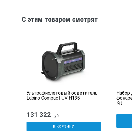
C этим товаром смотрят
ампа
Ультрафиолетовый осветитель
Набор 
Labino Compact UV H135
фонарё
Kit
131 322
руб.
В КОРЗИНУ