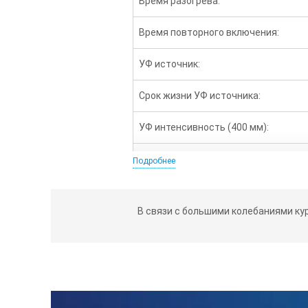
Время разогрева:
Время повторного включения:
УФ источник:
Срок жизни УФ источника:
УФ интенсивность (400 мм):
Длина волны:
Подробнее
Полуширина эмиссии:
В связи с большими колебаниями ку
Класс опасности согласно EM6:
Общий вес:
Габариты: