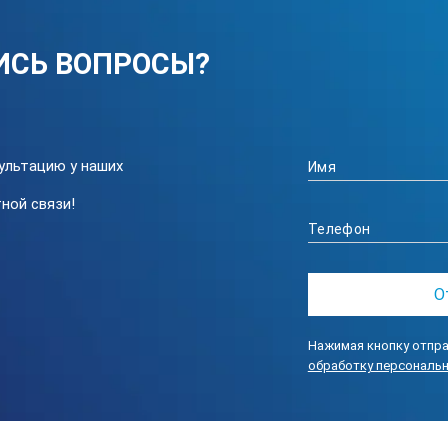
IP 20
ИСЬ ВОПРОСЫ?
) с пускорегулирующим аппаратом, кабелем и штативом
й HN 100, гладким полосовым фильтром и UVB краевым фильтром
ультацию у наших
ной связи!
Нажимая кнопку отпра
обработку персональ