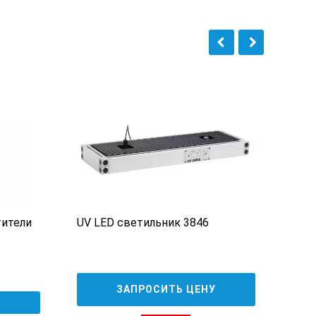
ители
UV LED светильник 3846
Кон
от У
ЗАПРОСИТЬ ЦЕНУ