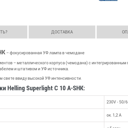
ИТЬ?
ДОСТАВКА
ОП
SHК
– фокусированная УФ лампа в чемодане
ментов – металлического корпуса (чемодана) с интегрированным
кабелем и штативом и УФ источника.
 свете ввиду высокой УФ интенсивности.
 Helling Superlight C 10 A-SHК:
230V - 50/
ок. 1,2 A