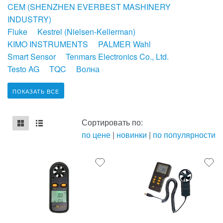
CEM (SHENZHEN EVERBEST MASHINERY
INDUSTRY)
Fluke
Kestrel (Nielsen-Kellerman)
KIMO INSTRUMENTS
PALMER Wahl
Smart Sensor
Tenmars Electronics Co., Ltd.
Testo AG
TQC
Волна
ПОКАЗАТЬ ВСЕ
Сортировать по:
по цене
|
новинки
|
по популярности
mse2_chunk_default
mse2_chunk_alternate