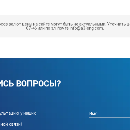
0~100 ppm
0,1 ppm
рсов валют цены на сайте могут быть не актуальными.
Уточнить це
07-46 или по эл. почте info@a3-eng.com.
± 2%
ppm
да
ИСЬ ВОПРОСЫ?
да
ультацию у наших
встроенный
ной связи!
электрохимический преобразоват