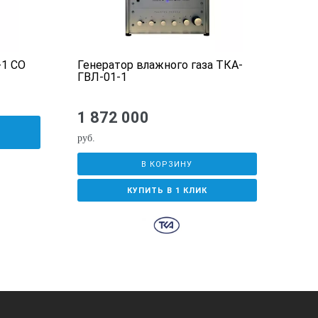
-1 CO
Генератор влажного газа ТКА-
Нас
ГВЛ-01-1
каче
конц
Exte
1 872 000
У
руб.
В КОРЗИНУ
КУПИТЬ В 1 КЛИК