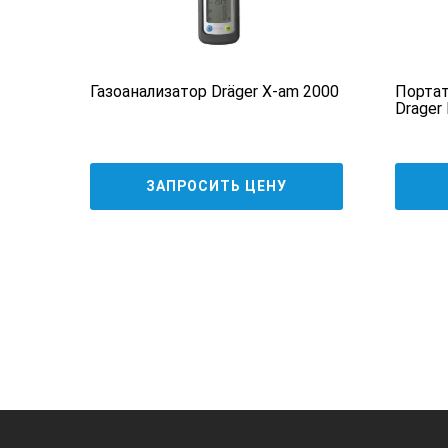
Габариты и вес прибора
Газоанализатор Dräger X-am 2000
Портат
Вес
xtech
Drager
Размер
ЗАПРОСИТЬ ЦЕНУ