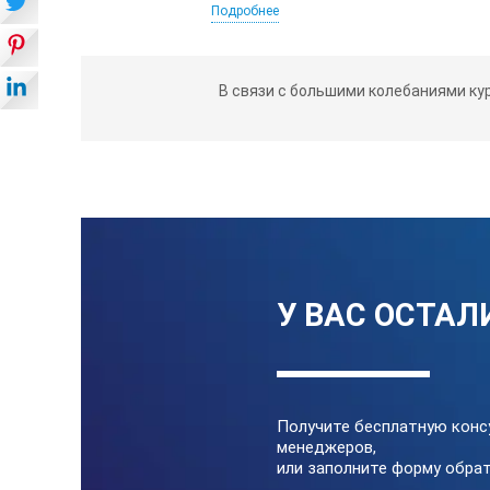
Подробнее
Диапазон измерений
Разрешение
В связи с большими колебаниями ку
Точность
Единицы измерения
Время отклика
Звуковое оповещение
У ВАС ОСТАЛ
Световое оповещение
Датчик
Получите бесплатную конс
Расположение
менеджеров,
или заполните форму обрат
Тип