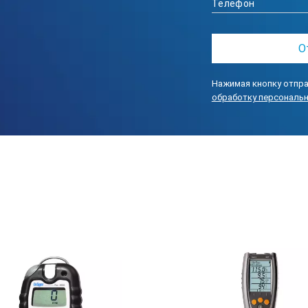
ЖК
Нажимая кнопку отпра
обработку персональ
да
3,7 В литиевый аккумулятор 1200 
> 60 часов
-10~50℃
<95% RH