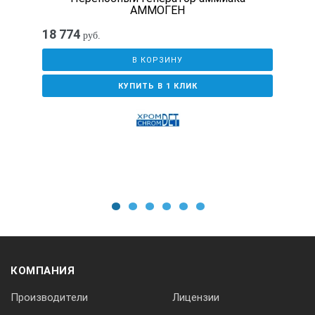
АММОГЕН
±1,5 % от изм. знач. (> 100°C)
18 774
руб.
Разрешение
0,1°C
В КОРЗИНУ
КУПИТЬ В 1 КЛИК
Быстродействие
< 50 с.
Температура (дымовые газы)
Измерение О₂
Диапазон измерений
0 ... 21 % Об.
Погрешность
±0,2 % Об.
1
2
3
4
5
6
Разрешение
0,1 % Об.
КОМПАНИЯ
Производители
Лицензии
Быстродействие t90
30 с.