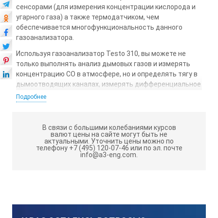
сенсорами (для измерения концентрации кислорода и
угарного газа) а также термодатчиком, чем
обеспечивается многофункциональность данного
газоанализатора.
Используя газоанализатор Testo 310, вы можете не
только выполнять анализ дымовых газов и измерять
концентрацию СО в атмосфере, но и определять тягу в
дымоотводящих каналах, измерять дифференциальное
давление, а также температуру. Благодаря этому вы
Подробнее
можете выполнять весь комплекс работ по наладке
топливосжигающего оборудования:
В связи с большими колебаниями курсов
оптимизировать режим работы горелок;
валют цены на сайте могут быть не
актуальными.
Уточнить цены можно по
вычислить КПД процесса сгорания;
телефону +7 (495) 120-07-46 или по эл. почте
info@a3-eng.com.
определить теплопотери;
проверить величину тяги;
произвести мониторинг выбросов;
измерить концентрацию угарного газа в