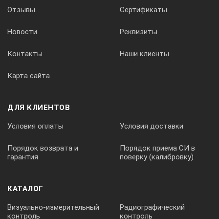
Отзывы
Сертификаты
Измерение дифференциального давления (тяга дымов
Диапазон измерений
-20 ... +20 гПа
Новости
Реквизиты
Контакты
Наши клиенты
Погрешность
±0,03 гПа (-3,00 ... +3,00 гПа)
Карта сайта
±1,5 % от изм. знач. (в ост. диапаз
ДЛЯ КЛИЕНТОВ
Разрешение
0,01 гПа
Условия оплаты
Условия доставки
Определение КПД (Eta)
Порядок возврата и
Порядок приема СИ в
гарантия
поверку (калибровку)
Диапазон измерений
0 ... 120 %
Разрешение
0,1 %
КАТАЛОГ
Визуально-измерительный
Радиографический
Определение потери тепла с дымовыми газами
контроль
контроль