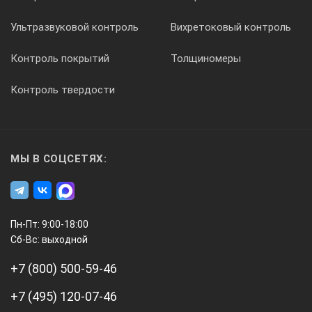
Диапазон измерений
0 ... 99,9 %
Ультразвуковой контроль
Вихретоковый контроль
Разрешение
0,1 %
Контроль покрытий
Толщиномеры
Расчёт CO₂ (через O₂)
Контроль твердости
Диапазон измерений
0 ... CO₂ макс (Диапазон индикаци
Погрешность
±0,2 % Об.
МЫ В СОЦСЕТЯХ:
Разрешение
0,1 % Об.
Пн-Пт: 9:00-18:00
Быстродействие t90
< 40 с.
Сб-Вс: выходной
+7 (800) 500-59-46
Измерение давления
Диапазон измерений
-40 ... +40 гПа
+7 (495) 120-07-46