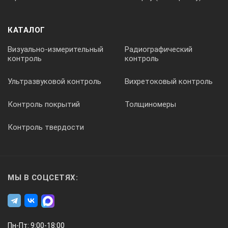
Отстройка 100 кГц
КАТАЛОГ
Отстройка 1 МГц
Визуально-измерительный
Радиографический
Полоса пропускания (RBW)
контроль
контроль
Разрешение ПЧ RBW (-3 дБ)
Ультразвуковой контроль
Вихретоковый контроль
Контроль покрытий
Толщиномеры
Точность RBW
Контроль твердости
Избирательность (60 дБ:3 дБ)
Разрешение VBW (-3 дБ)
МЫ В СОЦСЕТЯХ:
Разрешение RBW (-6 дБ)
Параметры измерения амплитуды
Пн-Пт: 9:00-18:00