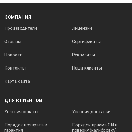
Погрешность
КОМПАНИЯ
Производители
Лицензии
Полоса обзора (Span)
Диапазон
Отзывы
Сертификаты
Новости
Реквизиты
Разрешение
Контакты
Наши клиенты
Погрешность
Карта сайта
Фазовый шум (fцентр =500 МГц, при температуре от 20
Отстройка 1 кГц
ДЛЯ КЛИЕНТОВ
Условия оплаты
Условия доставки
Отстройка 10 кГц
Порядок возврата и
Порядок приема СИ в
гарантия
поверку (калибровку)