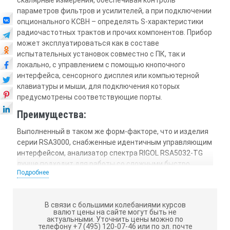
скалярные измерения, обеспечивая контроль
параметров фильтров и усилителей, а при подключении
опционального КСВН – определять S-характеристики
радиочастотных трактов и прочих компонентов. Прибор
может эксплуатироваться как в составе
испытательных установок совместно с ПК, так и
локально, с управлением с помощью кнопочного
интерфейса, сенсорного дисплея или компьютерной
клавиатуры и мыши, для подключения которых
предусмотрены соответствующие порты.
Преимущества:
Выполненный в таком же форм-факторе, что и изделия
серии RSA3000, снабженные идентичным управляющим
интерфейсом, анализатор спектра RIGOL RSA5032-TG
лучше подходит для работы со сложными быстро
Подробнее
меняющимися сигналами, уверенно идентифицируя их
на общем шумовом фоне. Изделие характеризуется
сниженными показателями фазового шума, DANL и
В связи с большими колебаниями курсов
частотного отклика, а также уменьшенной
валют цены на сайте могут быть не
минимальной длительностью гарантированного
актуальными.
Уточнить цены можно по
телефону +7 (495) 120-07-46 или по эл. почте
захвата в режиме RTSA. Ряд функций и параметров,