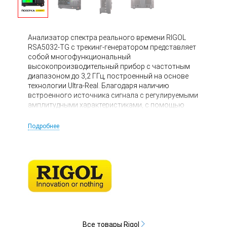
Анализатор спектра реального времени RIGOL
RSA5032-TG с трекинг-генератором представляет
собой многофункциональный
высокопроизводительный прибор с частотным
диапазоном до 3,2 ГГц, построенный на основе
технологии Ultra-Real. Благодаря наличию
встроенного источника сигнала с регулируемыми
амплитудными характеристиками, с помощью
данного изделия можно выполнять скалярные
измерения, обеспечивая контроль параметров
Подробнее
фильтров и усилителей, а при подключении
опционального КСВН – определять S-
характеристики радиочастотных трактов и
прочих компонентов. Прибор может
эксплуатироваться как в составе испытательных
установок совместно с ПК, так и локально, с
управлением с помощью кнопочного интерфейса,
сенсорного дисплея или компьютерной
клавиатуры и мыши, для подключения которых
предусмотрены соответствующие порты.
Все товары Rigol