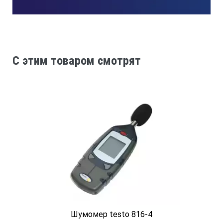
USB
Питание прибора
C этим товаром смотрят
3,6 В лит. батарея LS14250 или ½ААА, 1 шт.
Потребляемый ток
Регистрация: 5,5мА; ожидание: 30мкА
Условия эксплуатации
0...40°С, ≤ 10...90%RH
Шумомер testo 816-4
Условия хранения