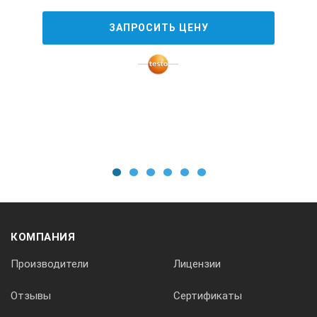
ЗАПРОСИТЬ ЦЕНУ
–10...60°С, ≤ 10...75%RH
Размеры прибора, мм
145×30×25 (без экрана)
Вес прибора, г
1
2
3
4
5
6
72
КОМПАНИЯ
Соответствие стандартам
Производители
Лицензии
МЭК: IEC 616721 (Class 2)
Отзывы
Сертификаты