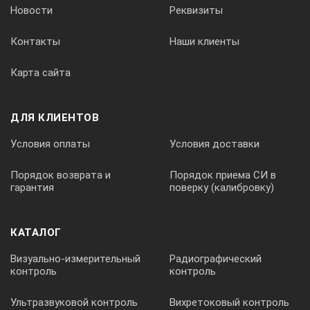
Новости
Реквизиты
Потребляемый ток
Контакты
Наши клиенты
Карта сайта
Регистрация: 5,5мА; ожидание: 30мкА
ДЛЯ КЛИЕНТОВ
Модель
Условия оплаты
Условия доставки
DT-173
Порядок возврата и
Порядок приема СИ в
гарантия
поверку (калибровку)
Количество записей в памяти прибора
КАТАЛОГ
129920
Визуально-измерительный
Радиографический
контроль
контроль
Режим измерения
Ультразвуковой контроль
Вихретоковый контроль