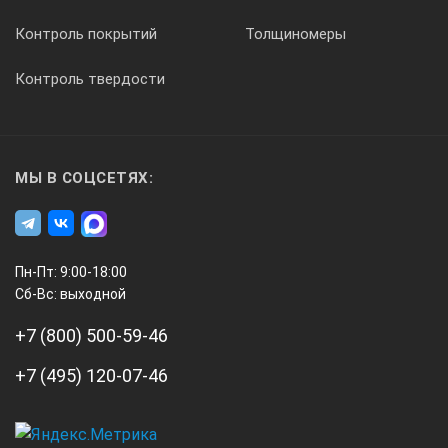
Контроль покрытий
Толщиномеры
FAST, SLOW
Контроль твердости
Диапазон измерения уровня шума, dB
МЫ В СОЦСЕТЯХ:
30...130
Диапазоны частоты
Пн-Пт: 9:00-18:00
Сб-Вс: выходной
31.5...8000Гц
+7 (800) 500-59-46
+7 (495) 120-07-46
USB
Передача данных между устройством и ПК