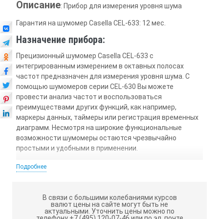
Описание
: Прибор для измерения уровня шума
Гарантия на шумомер Casella CEL-633: 12 мес.
Назначение прибора:
Прецизионный шумомер Casella CEL-633 с
интегрированным измерением в октавных полосах
частот предназначен для измерения уровня шума. С
помощью шумомеров серии CEL-630 Вы можете
провести анализ частот и воспользоваться
преимуществами других функций, как например,
маркеры данных, таймеры или регистрация временных
диаграмм. Несмотря на широкие функциональные
возможности шумомеры остаются чрезвычайно
простыми и удобными в применении.
Проводите измерения параметров шума на рабочих
Подробнее
местах и открытых участках с еще большей
уверенностью: шумомеры серии CEL-630 обеспечат
максимальную точность и простоту в их проведении.
В связи с большими колебаниями курсов
валют цены на сайте могут быть не
Приборы соответствуют требованиям действующих
актуальными.
Уточнить цены можно по
международных стандартов IEC и ANSI. Просто
телефону +7 (495) 120-07-46 или по эл. почте