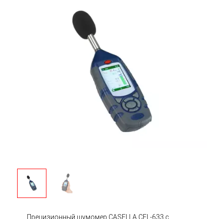
Прецизионный шумомер CASELLA CEL-633 с