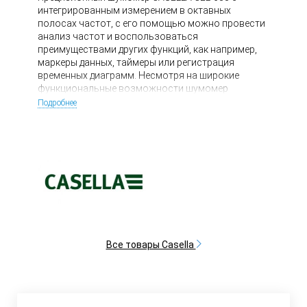
интегрированным измерением в октавных
полосах частот, с его помощью можно провести
анализ частот и воспользоваться
преимуществами других функций, как например,
маркеры данных, таймеры или регистрация
временных диаграмм. Несмотря на широкие
функциональные возможности шумомер
остается чрезвычайно простым и удобным в
Подробнее
применении.
Все товары Casella