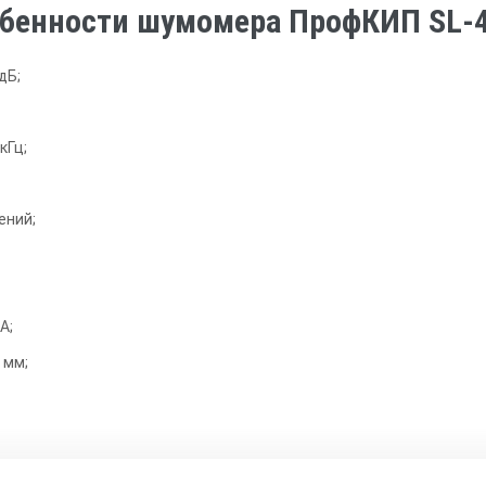
бенности шумомера ПрофКИП SL-4
дБ;
кГц;
ений;
А;
 мм;