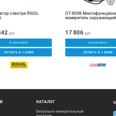
атор спектра RIGOL
DT-859B Многофункцион
5
измеритель окружающей
442
17 806
руб.
руб.
В КОРЗИНУ
В КОРЗИНУ
КУПИТЬ В 1 КЛИК
КУПИТЬ В 1 КЛИК
ОВ
КАТАЛОГ
М
Визуально-измерительный
контроль