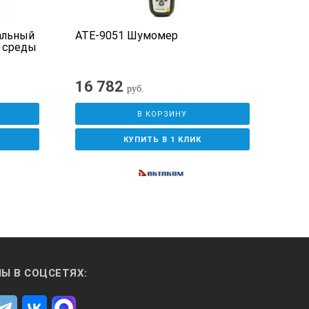
альный
АТЕ-9051 Шумомер
Шум
 среды
16 782
30
руб.
В КОРЗИНУ
КУПИТЬ В 1 КЛИК
Ы В СОЦСЕТЯХ: