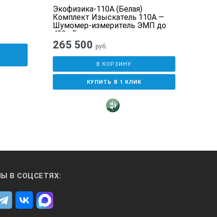
Экофизика-110А (Белая)
Анал
Комплект Изыскатель 110А —
вре
Шумомер-измеритель ЭМП до
400 кГц
265 500
1 1
руб.
У
руб.
В КОРЗИНУ
КУПИТЬ В 1 КЛИК
Ы В СОЦСЕТЯХ: