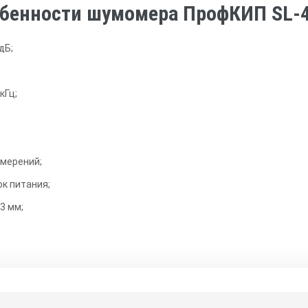
бенности шумомера ПрофКИП SL-4
дБ;
кГц;
;
змерений;
ок питания;
3 мм;