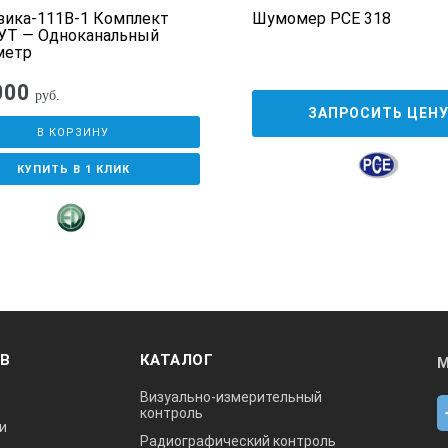
ика-111В-1 Комплект
Шумомер PCE 318
УТ — Одноканальный
метр
000
руб.
ЗАПРОСИТЬ ЦЕН
В КОРЗИНУ
КУПИТЬ В 1 КЛИК
ОВ
КАТАЛОГ
М
Визуально-измерительный
контроль
и
Радиографический контроль