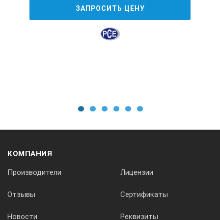
ЗАПРОСИТЬ ЦЕНУ
0,2Вт
Габаритные размеры:
измерительно-индикаторного блока
1
2
3
4
5
6
130×75×25 мм
сенсометрического щупа
КОМПАНИЯ
Производители
Лицензии
200×30(D)
Отзывы
Сертификаты
Новости
Реквизиты