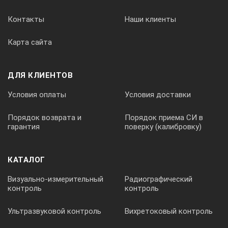
Масса:
Контакты
Наши клиенты
измерительно-индикаторного блока
Карта сайта
0,2 кг
ДЛЯ КЛИЕНТОВ
Условия оплаты
Условия доставки
сенсометрического щупа
Порядок возврата и
Порядок приема СИ в
гарантия
поверку (калибровку)
0,15 кг
КАТАЛОГ
Визуально-измерительный
Радиографический
Условия эксплуатации:
контроль
контроль
диапазон температуры окружающей среды
Ультразвуковой контроль
Вихретоковый контроль