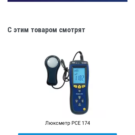
± 6%
Время установления рабочего режима
C этим товаром смотрят
10с
Время непрерывной работы измерителя без подзарядки ак
8ч
Напряжение питания (постоянный ток) (аккумуляторная ба
3,6 ÷ 5,0
Люксметр PCE 174
Потребляемая мощность