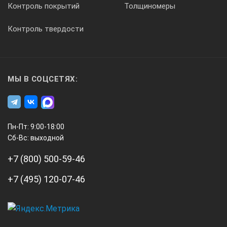
Контроль покрытий
Толщиномеры
от минус 20 до 55 °С
Контроль твердости
Относительная влажность воздуха при 25 °С
до 90%
МЫ В СОЦСЕТЯХ:
Средний срок службы
Пн-Пт: 9:00-18:00
7 лет
Сб-Вс: выходной
+7 (800) 500-59-46
Межповерочный интервал
+7 (495) 120-07-46
2 года
А3