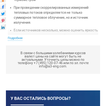
При проведении скоррелированных измерений
тепловых потоков определяется не только
суммарное тепловое облучение, но и источник
излучения.
Если источников несколько, можно оценить яркость
каждого из них и относительный вклад в суммарное
Подробнее
облучение.
Межповерочный интервал и гарантийный срок работы -
В связи с большими колебаниями курсов
два года. Техническая поддержка изготовителя на весь
валют цены на сайте могут быть не
актуальными.
Уточнить цены можно по
срок службы.
телефону +7 (495) 120-07-46 или по эл. почте
info@a3-eng.com.
Методика измерения внесена в эксплуатационную
документацию на средство измерения. Подтверждение
соответствия этой методики измерения обязательным
метрологическим требованиям к измерениям
осуществлено в процессе утверждения типа данного
средства измерения. Таким образом, все выпускаемые
У ВАС ОСТАЛИСЬ ВОПРОСЫ?
нами приборы предназначены для выполнения прямых
измерений в полном соответствии со ст.5 (Требования