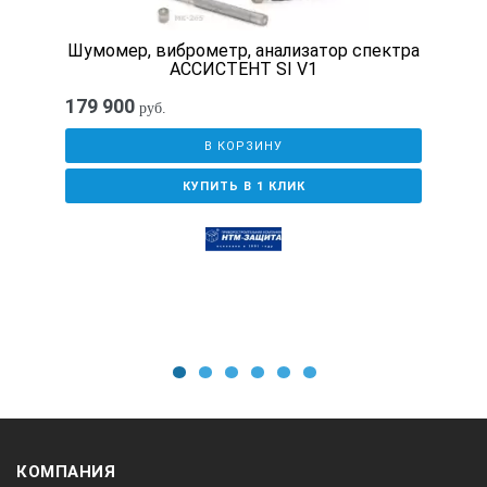
20-150 дБG
Шумомер, виброметр, анализатор спектра
30-150 дБZI
АССИСТЕНТ SI V1
10-150дБ спектры
179 900
руб.
30-150 дБ
В КОРЗИНУ
КУПИТЬ В 1 КЛИК
60-170 дБ Wd
60-170 дБ Wk
60-170 дБ Wm
Wc, We, Wj, Wb, Wm, Bw,Bwm
60-170 дБ Wh,
Bh
1
2
3
4
5
6
Временные характеристики
КОМПАНИЯ