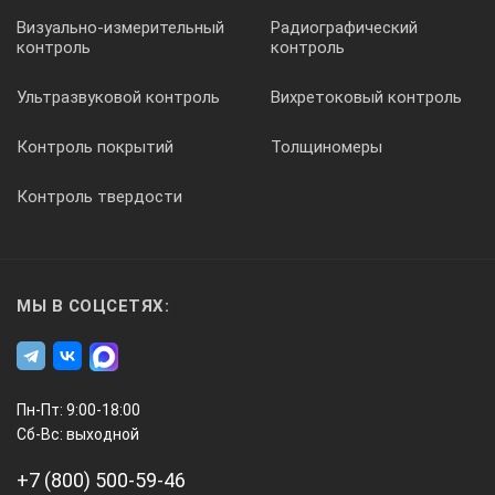
Эквивалент,
Визуально-измерительный
Радиографический
1с, 5с, 10с, Nc, MTVV
контроль
контроль
Ультразвуковой контроль
Вихретоковый контроль
Спектры
Контроль покрытий
Толщиномеры
Октавный спектр
31,5Гц – 16 кГц
Контроль твердости
Третьоктавный спектр
25 Гц – 20 кГц
Октавный спектр
МЫ В СОЦСЕТЯХ:
2 Гц – 16 Гц
Третьоктавный спектр
1,6 Гц – 20 Гц
Пн-Пт: 9:00-18:00
Сб-Вс: выходной
Октавный спектр
16 кГц – 31,5 кГц
+7 (800) 500-59-46
Третьоктавный спектр