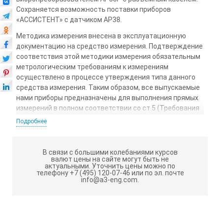
Сохраняется возможность поставки приборов
«АССИСТЕНТ» с датчиком АР38.
Методика измерения внесена в эксплуатационную
документацию на средство измерения. Подтверждение
соответствия этой методики измерения обязательным
метрологическим требованиям к измерениям
осуществлено в процессе утверждения типа данного
средства измерения. Таким образом, все выпускаемые
нами приборы предназначены для выполнения прямых
измерений в полном соответствии со ст.5 (Требования
к измерениям) Федерального закона 102-ФЗ «Об
Подробнее
обеспечении единства измерений».
Технические характеристики АССИСТЕНТ SI
В связи с большими колебаниями курсов
V3RT:
валют цены на сайте могут быть не
актуальными.
Уточнить цены можно по
телефону +7 (495) 120-07-46 или по эл. почте
Что измеряется
info@a3-eng.com.
Вид измерения