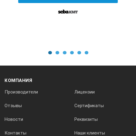
Вытекающая непосредственно в месте утечки вода
производит шумы, которые распространяются в
грунте до поверхности. Прибор HYDROLUX при
помощи наземного микрофона регистрирует эти
шумы тоже и в графическом виде представляет
уровень и частотный спектр.
Преимущества прибора HL 500
1
2
3
4
5
6
Видеть и слышать утечки: измерение-гистограмма с
9 одновременно представленными DSA-значениями;
DSA-технологии: одновременное представление
КОМПАНИЯ
актуального и минимального значения;
Производители
Лицензии
Небольшой вес - неутомительная работа;
Высокое качество звучания - цифровой 16-Bit Audio-
Отзывы
Сертификаты
Codec;
Большой дисплей для простого считывания
Новости
Реквизиты
результатов измерения;
Контакты
Наши клиенты
Разнообразные установки фильтров с 9