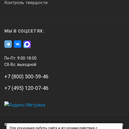
Контроль твердости
X
МЫ В СОЦСЕТЯХ:
Технология DSA
X
Пн-Пт: 9:00-18:00
Сб-Вс: выходной
X
+7 (800) 500-59-46
+7 (495) 120-07-46
Технология DSP, 16 Bit Audio Codec
А3
X
Инжиниринг
© 2026 А3 Инжиниринг Обращаем Ваше внимание на то, что данный
Нагорный
Для улучшения работы сайта и его взаимодействия с