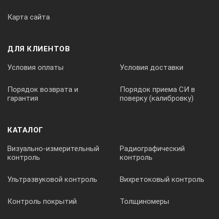
произвольно устанавливаемыми фильтрами.
Карта сайта
Технические характеристики течеискателя
HL-500:
ДЛЯ КЛИЕНТОВ
Функция
Условия оплаты
Условия доставки
Порядок возврата и
Порядок приема СИ в
гарантия
поверку (калибровку)
Течеискатель HL 500
КАТАЛОГ
Течеискатель HL 5000
Визуально-измерительный
Радиографический
контроль
контроль
Жидкокристаллический дисплей
Ультразвуковой контроль
Вихретоковый контроль
Контроль покрытий
Толщиномеры
X