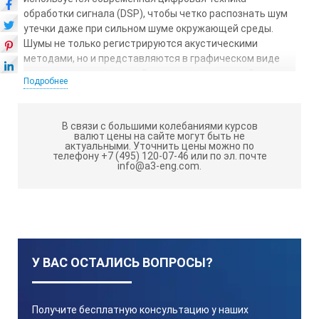
обработки сигнала (DSP), чтобы четко распознать шум
утечки даже при сильном шуме окружающей среды.
Шумы не только регистрируются акустическими
методами, но и представляются в графическом виде
при помощи современной техники анализа двойного
Подробнее
сегмента (DSA). Для пользователя это еще большая
надежность при обнаружении потерь воды.
В связи с большими колебаниями курсов
Отличительные особенности
валют цены на сайте могут быть не
актуальными.
Уточнить цены можно по
акустического течеискателя HL 500:
телефону +7 (495) 120-07-46 или по эл. почте
info@a3-eng.com.
Современная цифровая технология - DSP с 16-Bit Audio-
Codec предлагает пользователю высокое качество
звучания. В то же самое время минимизируются шумы
помех. Благодаря этому можно надежно
идентифицировать утечки даже с тихим шумом.
У ВАС ОСТАЛИСЬ ВОПРОСЫ?
Благодаря небольшим корпусу и весу с течеискателем
HL-500 HYDROLUX можно работать длительное время,
не уставая при этом. Большой дисплей с фоновой
подсветкой облегчает считывание результатов
Получите бесплатную консультацию у наших