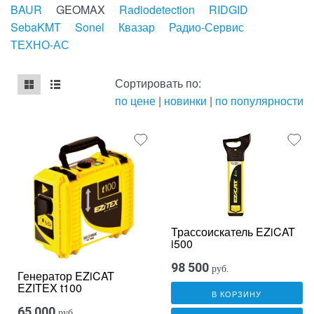
BAUR
GEOMAX
Radiodetection
RIDGID
SebaKMT
Sonel
Квазар
Радио-Сервис
ТЕХНО-АС
Сортировать по:
по цене
|
новинки
|
по популярности
mse2_chunk_default
mse2_chunk_alternate
Трассоискатель EZiCAT
i500
98 500
руб.
Генератор EZiCAT
EZITEX t100
В КОРЗИНУ
65 000
руб.