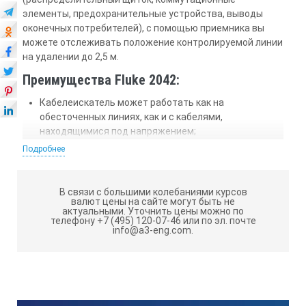
элементы, предохранительные устройства, выводы
оконечных потребителей), с помощью приемника вы
можете отслеживать положение контролируемой линии
на удалении до 2,5 м.
Преимущества Fluke 2042:
Кабелеискатель может работать как на
обесточенных линиях, как и с кабелями,
находящимися под напряжением;
Подробнее
Кодированный сигнал, генерируемый передатчиком,
гарантирует точную идентификацию искомой линии
даже в условиях сильных помех (например, при
В связи с большими колебаниями курсов
близком расположении других кабелей,
валют цены на сайте могут быть не
находящихся под напряжением);
актуальными.
Уточнить цены можно по
телефону +7 (495) 120-07-46 или по эл. почте
info@a3-eng.com.
Регулируя вручную уровень чувствительности
приемника и выбрав один из трех уровней мощности
передатчика (исходя из глубины пролегания
кабеля), вы сможете добиться оптимального
приема сигнала;