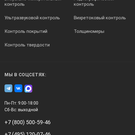
контроль
контроль
Кабелеискатель Fluke 2042
Тестовые провода (4 шт.)
Ультразвуковой контроль
Вихретоковый контроль
Аккумулятор 9V, IEC 6LR61
Контроль покрытий
Толщиномеры
Батареи 1.5 V, IEC LR6 (6 шт.)
Контроль твердости
Зажимы типа «крокодил» (2 шт.)
Набор тестовых щупов (2 шт.)
Удобный футляр
МЫ В СОЦСЕТЯХ:
Руководство пользователя.
Пн-Пт: 9:00-18:00
Сб-Вс: выходной
+7 (800) 500-59-46
+7 (495) 120-07-46