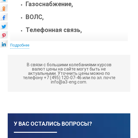
Газоснабжение,
ВОЛС,
Телефонная связь,
Канализация,
Подробнее
Водопровод,
В связи с большими колебаниями курсов
Электроснабжение,
валют цены на сайте могут быть не
актуальными.
Уточнить цены можно по
телефону +7 (495) 120-07-46 или по эл. почте
Техническая вода
info@a3-eng.com.
(общего назначения);
Режим сканирования: поиск одновременно до
четырех маркеров различного типа;
Определение глубины залегания маркера (в
зависимости от типа маркера до 3,0 м);
У ВАС ОСТАЛИСЬ ВОПРОСЫ?
Память на 10000 точек, беспроводная связь с ПК;