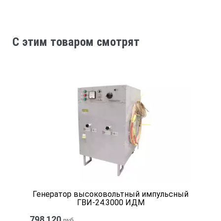
C этим товаром смотрят
Диаметр маркера
Глубина
околоповерхностные
20 мм (0,8′)
0,6 м
Генератор высоковольтный импульсный
шаровые
ГВИ-24.3000 ИДМ
798 120
руб.