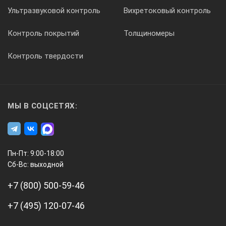
2,3 — 3 м
Ультразвуковой контроль
Вихретоковый контроль
Контроль покрытий
Толщиномеры
Максимальная глубина чтения данных интеллектуальных 
Контроль твердости
Серия 1400-XR-iD (шаровые), все маркеры, кроме электрос
Электроснабжение
Серия 1200-XR-iD (полноразмерные)
МЫ В СОЦСЕТЯХ:
1,5 м
1,0 м
2,4 м
Пн-Пт: 9:00-18:00
Сб-Вс: выходной
2. Погрешность определения глубины залегания маркера, н
+7 (800) 500-59-46
±(15%+5 см)
+7 (495) 120-07-46
3. Габаритные размеры, не более