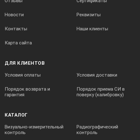
Отзывы
Сертификаты
1,5 — 1,8 м
Новости
Реквизиты
Контакты
Наши клиенты
213 мм (8,4′)
Карта сайта
1,8 — 2 м
ДЛЯ КЛИЕНТОВ
полноразмерные
Условия оплаты
Условия доставки
380 мм (15′)
Порядок возврата и
Порядок приема СИ в
гарантия
поверку (калибровку)
2,5 — 3 м
КАТАЛОГ
225 мм (8,9′)
Визуально-измерительный
Радиографический
контроль
контроль