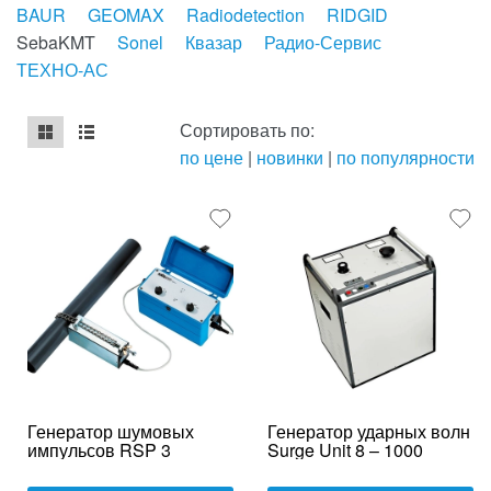
BAUR
GEOMAX
Radiodetection
RIDGID
SebaKMT
Sonel
Квазар
Радио-Сервис
ТЕХНО-АС
Сортировать по:
по цене
|
новинки
|
по популярности
mse2_chunk_default
mse2_chunk_alternate
Генератор шумовых
Генератор ударных волн
импульсов RSP 3
Surge Unit 8 – 1000