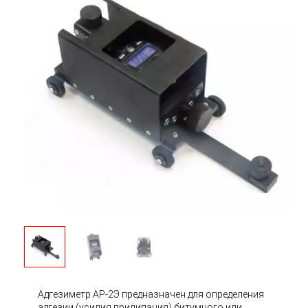
Адгезиметр АР-2Э предназначен для определения
адгезии (усилия прилипания) битумного или