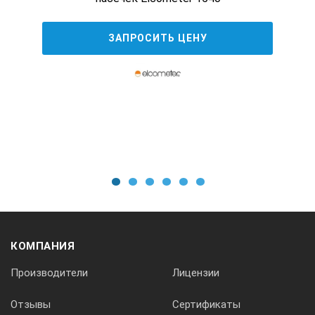
ЗАПРОСИТЬ ЦЕНУ
185х75х100
Масса устройства, кг, не более
2,5
Комплект поставки адгезиметра:
1
2
3
4
5
6
адгезиметр АР-2Э — 1шт.;
шасси — 2шт.;
кулиса — 1шт.;
КОМПАНИЯ
резак — 1шт.;
Производители
Лицензии
резак-1 — 1шт.;
Отзывы
Сертификаты
нож — 1шт.;