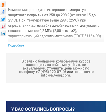
Измерения проводят в интервале температур
защитного покрытия от 258 до 298К (от минус 15 до
25°С). При температуре выше 298К (25°С), при
определении адгезии битумной изоляции, допускается
показатель менее 0,2 МПа (2,00 кгс/см2),
характеризующий адгезию материала (ГОСТ 51164-98).
Главными достоинствами
Подробнее
адгезиметра АР-2Э, выделяющими
его среди аналогов, являются:
В связи с большими колебаниями курсов
валют цены на сайте могут быть не
актуальными.
Уточнить цены можно по
высокая точность показаний из-за отсутствия сил
телефону +7 (495) 120-07-46 или по эл. почте
трения в элементах конструкции в отличие от
info@a3-eng.com.
большинства адгезиметров, где силоизмерители
имеют трущиеся друг о друга детали, и
возникающие силы трения значительно искажают
показания;
постоянство угла приложения силы отрыва при
У ВАС ОСТАЛИСЬ ВОПРОСЫ?
перемещении по поверхности с обследуемым