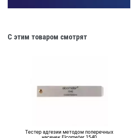
правильная установка адгезиметра на
трубопроводе с учетом кривизны его поверхности
достигается за счет изменения длин выступающих
концов шипов путем их вращения.
C этим товаром смотрят
Технические характеристики адгезиметра:
Толщина покрытия, мм, не более
15
Максимальное значение усилия
отслаивания, Н
100
Тестер адгезии методом поперечных
Габариты, мм
насечек Elcometer 1540