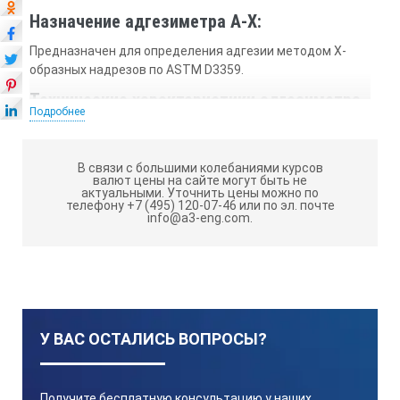
Назначение адгезиметра А-Х:
Предназначен для определения адгезии методом X-
образных надрезов по ASTM D3359.
Технические характеристики адгезиметра
Подробнее
А-Х:
Адгезиметр А-Х изготовлен в виде пластины размером
30х50х0,8 из нержавеющей стали. В пластине сделана
В связи с большими колебаниями курсов
валют цены на сайте могут быть не
прорезь для выполнения реза покрытия и 2 прорези с
актуальными.
Уточнить цены можно по
окошками для удобства совмещения линий надреза.
телефону +7 (495) 120-07-46 или по эл. почте
info@a3-eng.com.
Габаритные размеры 90х60х0,8 мм.
Особенности адгезиметра А-Х:
Простота в использовании.
Комплект поставки адгезиметра А-Х:
У ВАС ОСТАЛИСЬ ВОПРОСЫ?
Адгезиметр А-Х, нож-бритва с набором запасных
лезвий, паспорт.
Получите бесплатную консультацию у наших