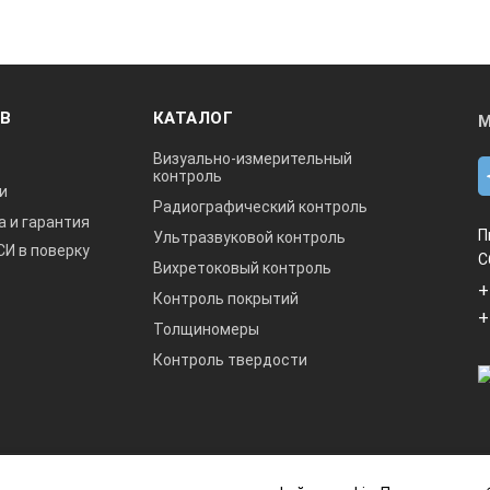
1
1
± 5% или 50 В ниже 1000
ОВ
КАТАЛОГ
М
± 5% от высшей точки шкалы
Визуально-измерительный
контроль
тора
100 В, 1 μА
и
Радиографический контроль
а и гарантия
0 - 100 мкА максимум
П
Ультразвуковой контроль
СИ в поверку
С
Вихретоковый контроль
От 0 до 50°С
+
Контроль покрытий
+
Батареи, зарядка каждой на 4 часа
Толщиномеры
Контроль твердости
DC5: 40 часов
DC15: 20 час
DC5: 20 часов
DC15: 15 час
Высокопрочный ABS
данный интернет-сайт носит исключительно