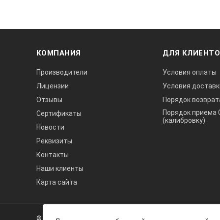
Водонепроницаемый кейс
Точность высокого напряжения
КОМПАНИЯ
ДЛЯ КЛИЕНТ
Измерение текущего напряжения
Производители
Условия оплаты
Разрешающая способность индика
Лицензии
Условия доставк
Отзывы
Порядок возврат
Текущий вывод
Порядок приема 
Сертификаты
(калибровку)
Температура эксплуатации
Новости
Реквизиты
Потребляемое питание
Контакты
Наши клиенты
Тип батареек
Карта сайта
Тип батареек
А3
Инжиниринг
Кейс для инструментов
© 2026 А3 Инжиниринг Обращаем Ваше внимание на то, что 