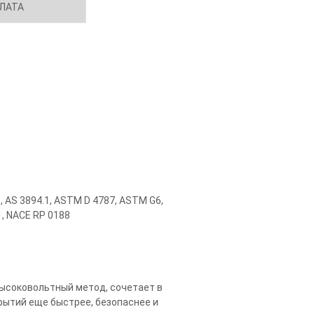
ЛАТА
AS 3894.1, ASTM D 4787, ASTM G6,
1, NACE RP 0188
высоковольтный метод, сочетает в
рытий еще быстрее, безопаснее и