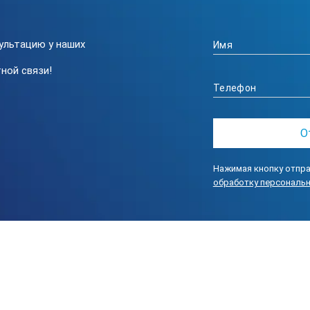
 требуемое напряжение;
атуры прибора – нет необходимости в использовании отверток. 
егулироваться автоматически для частично проводящих покрыти
ультацию у наших
оковольтными преобразователями: 500 – 5000 В, 500 – 15000 В, 50
ной связи!
метр и система с закрытым контуром гарантирует, что генерир
тся вне зависимости от условий окружающей среды;
, также как и звуковая сигнализация, четко обозначают, что приб
Синий);
рой руки разработана для использования прибора двумя руками. 
Нажимая кнопку отпра
обработку персональ
озволяет легко считывать данные даже в затемненных местах. П
меню на нескольких языках, включая русский, обеспечивает неп
 БЕЗОПАСНОСТИ ЭЛЕКТРОИСКРОВОГО ДЕФЕК