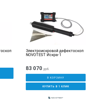
ключателем;
лнительную защиту оператора.
нала может регулироваться для
ometer 266:
тоскоп
Электроискровой дефектоскоп
Эле
NOVOTEST Искра-1
Коро
266----3
83 070
18
1
руб.
У
В КОРЗИНУ
1
КУПИТЬ В 1 КЛИК
1
1