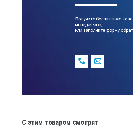
прибор автоматически установит
Регулировка напряжения с клави
предустановленна вручную или р
Получите бесплатную конс
менеджеров,
Взаимозаменяемые рукоятки с выс
или заполните форму обрат
Встроенный калиброванный вольт
точно измеряется и контролируе
Яркие LED индикаторы на рукоятке
обнаружении искрового разряда (
Дополнительная рукоятка для вто
поверхностей цистерн;
Большой дисплей с подсветкой п
дисплея мигает;
Система управления с экранными 
использовании прибора.
C этим товаром смотрят
ТЕХНИЧЕСКИЕ СРЕДСТВА