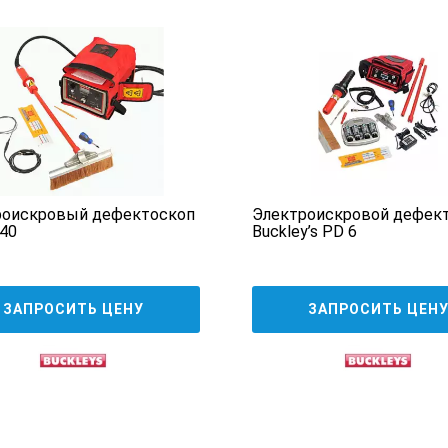
т рукоятку Elcometer 266, она отключается двойным защитным вы
танное для соответствия стандарту EN61010, обеспечивает допо
копия стала еще безопаснее;
щий звук, указывающий на наличие напряжения в рукоятке;
да активируется громкая звуковая сигнализация. Громкость сиг
иям.
ки электроискрового детектора пористости Elc
роискровый дефектоскоп
Электроискровой дефек
40
Buckley’s PD 6
266----1
266----2
1
1
ЗАПРОСИТЬ ЦЕНУ
ЗАПРОСИТЬ ЦЕН
й
1
1
1
1
1
1