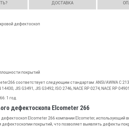
ИТЬ?
ДОСТАВКА
ОП
скровой дефектоскоп
сплошности покрытий
ter266 соответствует следующим стандартам: ANSI/AWWA C 213, 
14430, JIS G3491, JIS G3492, ISO 2746, NACE RP 0274, NACE RP 0490
6: 1 год.
ого дефектоскопа Elcometer 266
дефектоскоп Elcometer 266 компании Elcometer, использующий 
и дефектоскопии покрытий, что позволяет выявлять дефекты пок