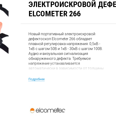
ЭЛЕКТРОИСКРОВОЙ ДЕФ
ELCOMETER 266
Новый портативный электроискровой
дефектоскоп Elcometer 266 обладает
плавной регулировка напряжения: 0,5кВ -
1кВ с шагом 50В и 1кВ - 30кВ с шагом 100В.
Аудио и визуальная сигнализация
обнаруженного дефекта. Требуемое
напряжение устанавливается
автоматически в зависимости от толщины
покрытия. В зависимости от сменной
рукоятки может пробивать толщину до 7,5
Подробнее
мм. Elcometer 266 выпускается в 3-х версиях
5кВ, 15кВ и 30кВ. Время непрерывной
работы Elcometer 266 от батареи до 40
часов.