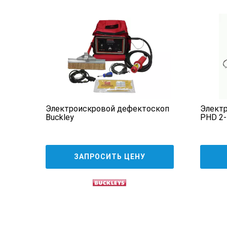
Если оператор крепко не сжимае
Расширенное оребрение, разрабо
Теперь высоковольтная дефектос
Динамик на приборе издает тикаю
При обнаружении искрового разря
соответствия окружающим услов
Технические характеристи
Электроискровой дефектоскоп
Элект
Buckley
PHD 2-
Модель
Напряжение
ЗАПРОСИТЬ ЦЕНУ
Совместимость с 0,5 - 5 кВ рукоятко
Совместимость с 0,5 - 15 кВ
Совместимость с 0,5 - 30 кВ