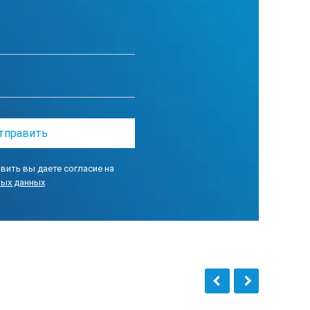
Чувствительность может быть
й;
0 – 30000 В;
уемое испытательное напряжение
ор включен (Красный) и при
Идеально при инспекции труб и
вить вы даете согласие на
ных данных
ри обнаружении дефекта подсветка
ревзойденное удобство при
ТОСКОПА ELCOMETER 266