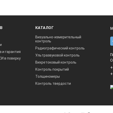
ОВ
КАТАЛОГ
М
Визуально-измерительный
контроль
и
Радиографический контроль
а и гарантия
П
Ультразвуковой контроль
СИ в поверку
С
Вихретоковый контроль
+
Контроль покрытий
+
Толщиномеры
Контроль твердости
данный интернет-сайт носит исключительно