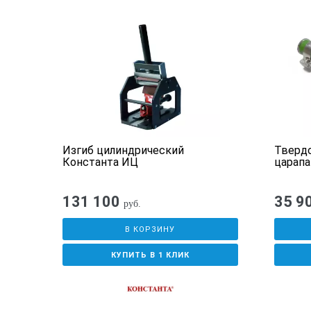
е
Изгиб цилиндрический
Тверд
)
Константа ИЦ
царап
131 100
35 9
руб.
В КОРЗИНУ
КУПИТЬ В 1 КЛИК