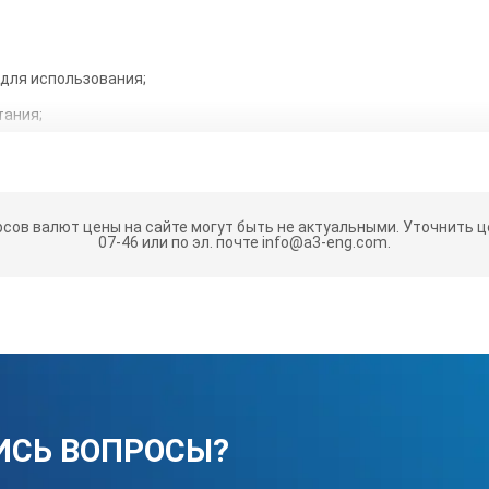
 для использования;
тания;
тали.
рсов валют цены на сайте могут быть не актуальными.
Уточнить це
07-46 или по эл. почте info@a3-eng.com.
235х224х160
3
от 3,2(1/8) до 25,4(1)
м
150
ИСЬ ВОПРОСЫ?
, мм(дюйм)
9,5(3/8);12,7(1/2);15,9(5/