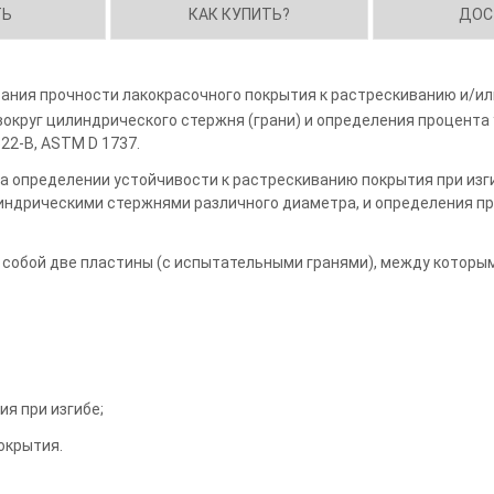
ТЬ
КАК КУПИТЬ?
ДОС
ания прочности лакокрасочного покрытия к растрескиванию и/и
вокруг цилиндрического стержня (грани) и определения процента
22-B, ASTM D 1737.
а определении устойчивости к растрескиванию покрытия при изг
ндрическими стержнями различного диаметра, и определения п
 собой две пластины (с испытательными гранями), между которы
ия при изгибе;
окрытия.