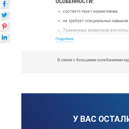
ОСОБЕННОСТИ:
соответствует нормативам;
не требует специальных навыков
7 различных диаметров для испы
Подробнее
надежный корпус из вороненной с
Характеристики прибора
В связи с большими колебаниями ку
Габаритные размеры, мм
Масса, не более, кг
Диапазон измерения, мм(дюйм)
Длина испытательных стержней, м
У ВАС ОСТАЛ
Диаметры испытательных стержней