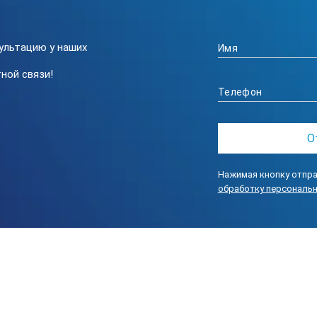
тей, мм(дюйм)
3,2(1/8);6,4(1/4)
ультацию у наших
ной связи!
 С
от -45 до +40
не более %
80 при 25 С
от 84 до 106,7
Нажимая кнопку отпра
обработку персональ