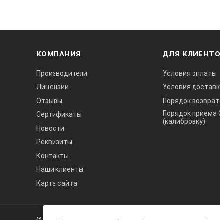
КОМПАНИЯ
ДЛЯ КЛИЕНТ
Производители
Условия оплаты
Лицензии
Условия доставк
Отзывы
Порядок возврат
Порядок приема 
Сертификаты
(калибровку)
Новости
Реквизиты
Контакты
Наши клиенты
Карта сайта
А3
Инжиниринг
© 2026 А3 Инжиниринг Обращаем Ваше внимание на то, что 