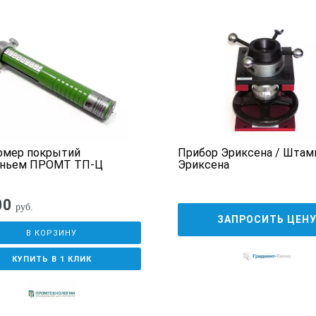
омер покрытий
Прибор Эриксена / Штам
аньем ПРОМТ ТП-Ц
Эриксена
00
руб.
ЗАПРОСИТЬ ЦЕН
В КОРЗИНУ
КУПИТЬ В 1 КЛИК