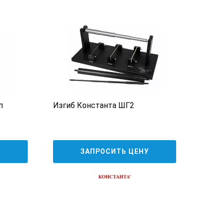
п
Изгиб Константа ШГ2
Конс
опр
пок
11
У
ЗАПРОСИТЬ ЦЕНУ