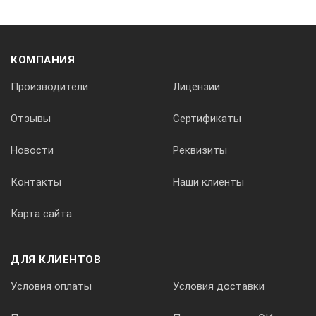
1
2
3
4
5
6
Минимальная толщина основания
КОМПАНИЯ
Производители
Лицензии
0,5 мм
Отзывы
Сертификаты
0,8 мм
Новости
Реквизиты
Контакты
Наши клиенты
Минимальный радиус кривизны выпуклой
/вогнутой поверхности
Карта сайта
ДЛЯ КЛИЕНТОВ
25/200 мм
Условия оплаты
Условия доставки
Диаметр минимальной зоны контроля