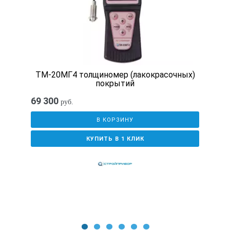
ТМ20-01
Диапазон измерения
ТМ-20МГ4 толщиномер (лакокрасочных)
5-2000 мкм
покрытий
69 300
руб.
0,05-15 мм
В КОРЗИНУ
КУПИТЬ В 1 КЛИК
Погрешность измерения, не более
3%+1мкм
3%+10 мкм