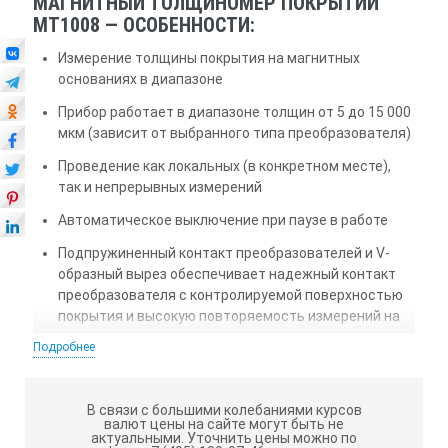
МАГНИТНЫЙ ТОЛЩИНОМЕР ПОКРЫТИЙ
МТ1008 — ОСОБЕННОСТИ:
Измерение толщины покрытия на магнитных
основаниях в диапазоне
Прибор работает в диапазоне толщин от 5 до 15 000
мкм (зависит от выбранного типа преобразователя)
Проведение как локальных (в конкретном месте),
так и непрерывных измерений
Автоматическое выключение при паузе в работе
Подпружиненный контакт преобразователей и V-
образный вырез обеспечивает надежный контакт
преобразователя с контролируемой поверхностью
покрытия и высокую повторяемость измерений на
изделиях, имеющих кривизну
Подробнее
МАГНИТНЫЙ ТОЛЩИНОМЕР ПОКРЫТИЙ
МТ1008 — ОБЛАСТИ ПРИМЕНЕНИЯ:
В связи с большими колебаниями курсов
валют цены на сайте могут быть не
актуальными.
Уточнить цены можно по
Нефтегазовая промышленность