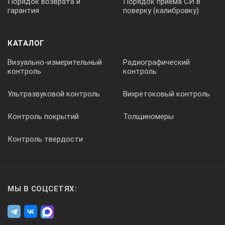
Порядок возврата и
Порядок приема СИ в
гарантия
поверку (калибровку)
20 мм
КАТАЛОГ
Визуально-измерительный
Радиографический
50 мм
контроль
контроль
Ультразвуковой контроль
Вихретоковый контроль
Габариты электронного блока
Контроль покрытий
Толщиномеры
Контроль твердости
36х83х160 мм
Габариты преобразователя
МЫ В СОЦСЕТЯХ:
6 х 60 мм