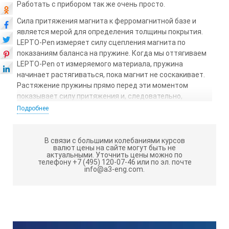
Работать с прибором так же очень просто.
Сила притяжения магнита к ферромагнитной базе и
является мерой для определения толщины покрытия.
LEPTO-Pen измеряет силу сцепления магнита по
показаниям баланса на пружине. Когда мы оттягиваем
LEPTO-Pen от измеряемого материала, пружина
начинает растягиваться, пока магнит не соскакивает.
Растяжение пружины прямо перед эти моментом
показывает силу притяжения и, следовательно,
толщину покрытия.
Подробнее
Диапазон измерения и погрешность:
В связи с большими колебаниями курсов
Шкала: 0-800 мкм
валют цены на сайте могут быть не
актуальными.
Уточнить цены можно по
Диапазон измерения: 10-500 мкм
телефону +7 (495) 120-07-46 или по эл. почте
info@a3-eng.com.
Погрешность внутри диапазона: +/- 10% +/- 3 мкм
Данные значения справедливы для плоской стали с
марки 17ГС (St 52-3 (1.0570)) минимальной толщиной 1
мм. Похожие значения существуют для большинства