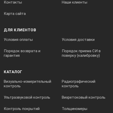
Контакты
Наши клиенты
10 мм (400 мил)
Карта сайта
для черных металлов, 1 – 20 мм
ДЛЯ КЛИЕНТОВ
Условия оплаты
Условия доставки
50 мм (2”)
Порядок возврата и
Порядок приема СИ в
гарантия
поверку (калибровку)
150 мм (6”)
КАТАЛОГ
Визуально-измерительный
Радиографический
100 мм (4”)
контроль
контроль
Ультразвуковой контроль
Вихретоковый контроль
500 мм (20”)
Контроль покрытий
Толщиномеры