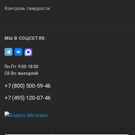
100 мм (4”)
Контроль твердости
для цветных металлов, 0 – 1000 мкм
МЫ В СОЦСЕТЯХ:
10 мм (400 мил)
Пн-Пт: 9:00-18:00
75 мм (3”)
Сб-Вс: выходной
+7 (800) 500-59-46
5 мм (200 мил)
+7 (495) 120-07-46
25 мм (1”)
А3
Инжиниринг
5 мм (200 мил)