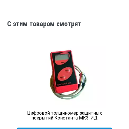
Минимальная площадь образца
C этим товаром смотрят
для черных металлов, 0 – 1000 мкм
9 мм (360 мил)
75 мм (3”)
4 мм (160 мил)
Цифровой толщиномер защитных
покрытий Константа МК3-ИД
25 мм (1”)