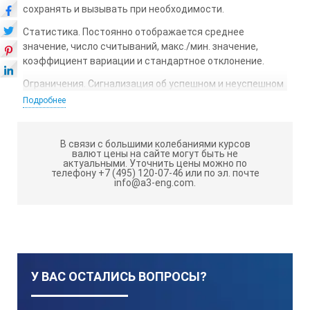
сохранять и вызывать при необходимости.
Статистика. Постоянно отображается среднее
значение, число считываний, макс./мин. значение,
коэффициент вариации и стандартное отклонение.
Ограничения. Сигнализация об успешном и неуспешном
выполнении измерения при помощи визуального и
Подробнее
звукового сигнала.
Метрическая/имперская система. Выбирайте
В связи с большими колебаниями курсов
необходимые единицы измерений.
валют цены на сайте могут быть не
актуальными.
Уточнить цены можно по
Групповой режим. Выполненные измерения можно
телефону +7 (495) 120-07-46 или по эл. почте
info@a3-eng.com.
сохранять в группы, которые включают в себя номер
группы, уникальный номер задания, дату и время. Вы
также можете переходить на предыдущие группы и
просматривать статистику, а также добавлять или
удалять показания из предыдущих групп.
Загрузка. Позволяет загружать все измерения,
У ВАС ОСТАЛИСЬ ВОПРОСЫ?
статистику и показания за пределами диапазонов в
компьютер либо по номеру группы, либо по номеру