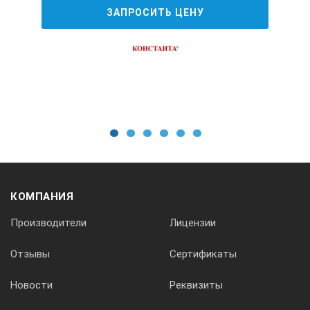
ЗАПРОСИТЬ ЦЕНУ
4 мм (160 мил)
для черных металлов, 0 – 2000 мкм/0-5 мм
15 мм (600 мил)
1
2
3
4
5
6
75 мм (3”)
КОМПАНИЯ
Производители
Лицензии
10 мм (400 мил)
Отзывы
Сертификаты
Новости
Реквизиты
50 мм (2”)