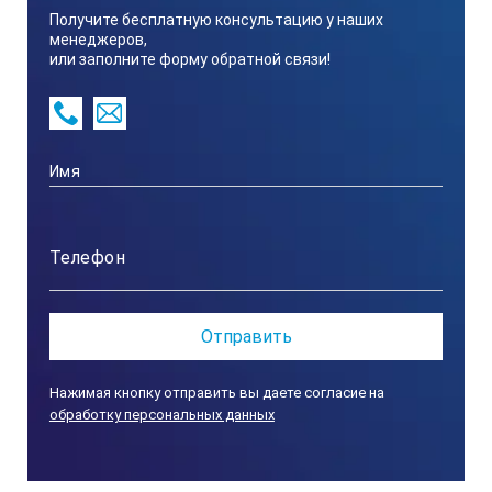
задания, в Microsoft Word или Excel.
Получите бесплатную консультацию у наших
менеджеров,
Характеристики зонда для толщиномера пок
или заполните форму обратной связи!
Зонд
Диаметр зонда
Рабочая высота
Нажимая кнопку отправить вы даете согласие на
Минимальный радиус выпуклости
обработку персональных данных
Минимальный радиус вогнутости