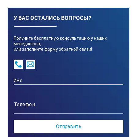
не более ± (0,02Т+1) мкм;
в диапазоне Т > 500 мкм
У ВАС ОСТАЛИСЬ ВОПРОСЫ?
не более ± 0,02Т мкм.
Получите бесплатную консультацию у наших
Температурный диапазон
менеджеров,
или заполните форму обратной связи!
для прибора –30…+40 °С;
для преобразователя –40…+50 °С
Питание
встроенный Li-Ion аккумулятор, 3,7-4,2 В, 700 mAh