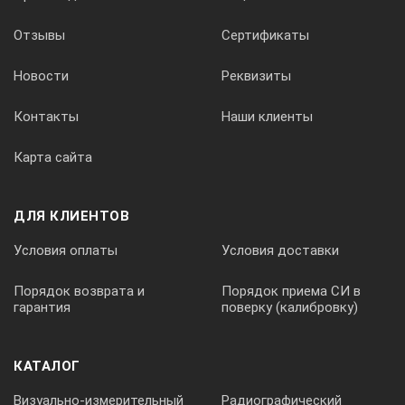
Диапазон измерения, мм
Отзывы
Сертификаты
Новости
Реквизиты
Встроенный
Контакты
Наши клиенты
На
Карта сайта
кабеле
ДЛЯ КЛИЕНТОВ
ИПД
Условия оплаты
Условия доставки
Порядок возврата и
Порядок приема СИ в
●
гарантия
поверку (калибровку)
КАТАЛОГ
●
Визуально-измерительный
Радиографический