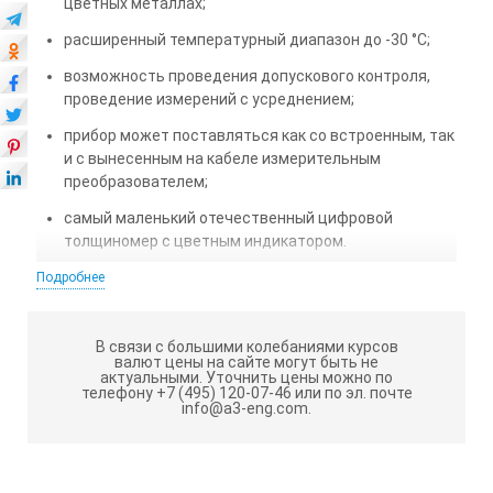
цветных металлах;
расширенный температурный диапазон до -30 °С;
возможность проведения допускового контроля,
проведение измерений с усреднением;
прибор может поставляться как со встроенным, так
и с вынесенным на кабеле измерительным
преобразователем;
самый маленький отечественный цифровой
толщиномер с цветным индикатором.
Подробнее
Основные технические характеристики
прибора
В связи с большими колебаниями курсов
валют цены на сайте могут быть не
актуальными.
Уточнить цены можно по
Погрешность измерений
телефону +7 (495) 120-07-46 или по эл. почте
info@a3-eng.com.
в диапазоне Т = 0…500 мкм