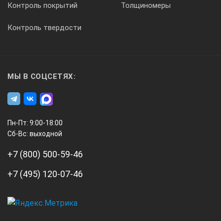
Контроль покрытий
Толщиномеры
0.2 мм
Контроль твердости
Диапазон рабочих температур
МЫ В СОЦСЕТЯХ:
0-60 º С
Габаритные размеры
Пн-Пт: 9:00-18:00
Сб-Вс: выходной
166х64х34 мм
+7 (800) 500-59-46
Вес
+7 (495) 120-07-46
130 гр. (с батарейкой)
А3