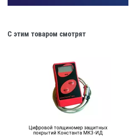
У датчика имеется V-образная канавка для
измерения толщины покрытия на прутках и
изогнутых поверхностях.
C этим товаром смотрят
Характеристики
Толщиномер QuaNix 1200
Питание
9В
Диапазон измерений
Цифровой толщиномер защитных
покрытий Константа МК3-ИД