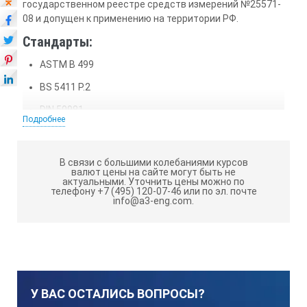
государственном реестре средств измерений №25571-
08 и допущен к применению на территории РФ.
Стандарты:
ASTM B 499
BS 5411 P.2
DIN 50981
Подробнее
ISO 178
В связи с большими колебаниями курсов
По результатам независимого исследования,
валют цены на сайте могут быть не
проведенного Университетом г. Мюнхен, Германия,
актуальными.
Уточнить цены можно по
телефону +7 (495) 120-07-46 или по эл. почте
среди приборов для измерения толщины покрытия
info@a3-eng.com.
ведущих мировых производителей, толщиномеры
QuaNix были признаны лучшими благодаря своей
универсальности, надежности, простоте в
эксплуатации и оптимальному соотношению «цена-
качество».
Назначение прибора:
У ВАС ОСТАЛИСЬ ВОПРОСЫ?