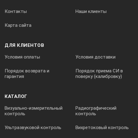
± (1 мкм+2%*) * от прочитанного значения
Контакты
Наши клиенты
Карта сайта
Разрешение
0,1 мкм
ДЛЯ КЛИЕНТОВ
Условия оплаты
Условия доставки
Минимальный диаметр измеряемой поверхности
Порядок возврата и
Порядок приема СИ в
гарантия
поверку (калибровку)
10 мм
КАТАЛОГ
Минимальное искривление
Визуально-измерительный
Радиографический
контроль
контроль
5 мм
Ультразвуковой контроль
Вихретоковый контроль
Минимальная толщина подложки