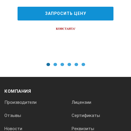
0,0-2000 мкм или 0,00-80 mils
ЗАПРОСИТЬ ЦЕНУ
Смена режима
автоматическая, мкм mils
Обнуление
1
2
3
4
5
6
на тест пластине или на тест-подложке
Цифровой дисплей
КОМПАНИЯ
Производители
Лицензии
0,0 - 999 мкм, 1,0 - 2,00 мм, 0,00 - 80 mils
Отзывы
Сертификаты
Точность
Новости
Реквизиты