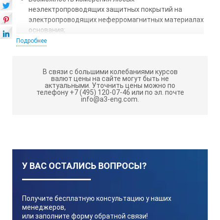
неэлектропроводящих защитных покрытий на
электропроводящих неферромагнитных материалах
основания;
Подробнее
Режимы измерений: непрерывный/точечный;
Функция автоотключения;
В связи с большими колебаниями курсов
Функция печати результатов измерения в реальном
валют цены на сайте могут быть не
актуальными.
Уточнить цены можно по
масштабе времени или из внутренней памяти на
телефону +7 (495) 120-07-46 или по эл. почте
принтере TA220S;
info@a3-eng.com.
Автоматическое вычисление: среднего/
максимального/минимального значений,
количества измерений и среднеквадратической
погрешности.
У ВАС ОСТАЛИСЬ ВОПРОСЫ?
Технические характеристики толщиномера
покрытий TT 230:
Получите бесплатную консультацию у наших
Принцип работы
менеджеров,
или заполните форму обратной связи!