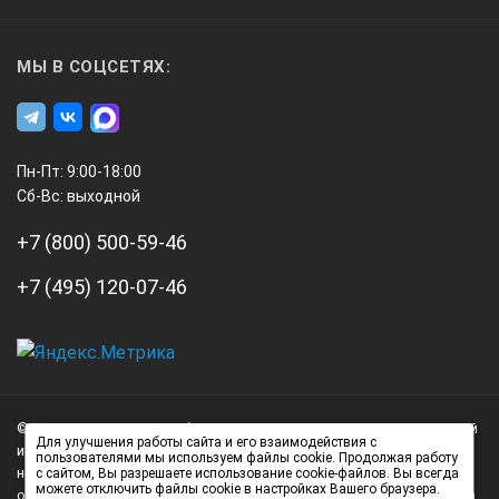
Руководство по эксплуатации;
Гарантийный талон;
МЫ В СОЦСЕТЯХ:
Кейс для хранения и переноски.
Пн-Пт: 9:00-18:00
Сб-Вс: выходной
+7 (800) 500-59-46
+7 (495) 120-07-46
А3
Инжиниринг
© 2026 А3 Инжиниринг Обращаем Ваше внимание на то, что данный
Нагорный
Для улучшения работы сайта и его взаимодействия с
интернет-сайт носит исключительно информационный характер и
пользователями мы используем файлы cookie. Продолжая работу
проезд
ни при каких условиях не является публичной офертой,
с сайтом, Вы разрешаете использование cookie-файлов. Вы всегда
д.7
можете отключить файлы cookie в настройках Вашего браузера.
определяемой положениями статьи 437 (2) Гражданского кодекса