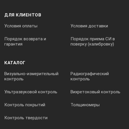
ДЛЯ КЛИЕНТОВ
Габаритные размеры
Условия оплаты
Условия доставки
150 х 53 х 22 мм
Порядок возврата и
Порядок приема СИ в
гарантия
поверку (калибровку)
Масса электронного блока
КАТАЛОГ
150 г
Визуально-измерительный
Радиографический
контроль
контроль
Базовый комплект поставки:
Ультразвуковой контроль
Вихретоковый контроль
Электронный блок – толщиномер TT230;
Контроль покрытий
Толщиномеры
Зарядное устройство;
Комплект мер толщин;
Контроль твердости
Карманный футляр;