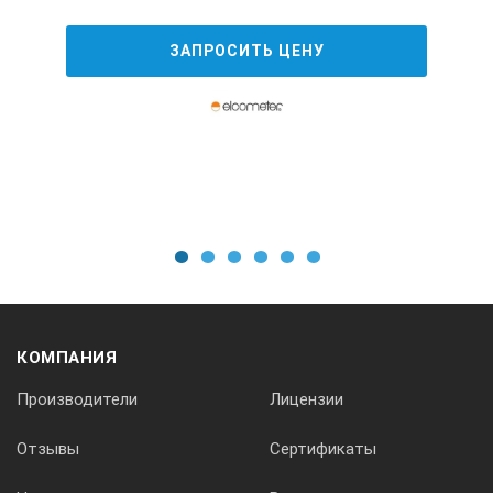
ЗАПРОСИТЬ ЦЕНУ
Дискретность индикации
0.001 мкм
Тип дисплея
матричный ЖКИ 128 x 64 точки, со светодиодной подсветк
1
2
3
4
5
6
Размеры ЖКИ
КОМПАНИЯ
экран 50 x 30 мм отображает положение измерительной игл
Производители
Лицензии
Отзывы
Сертификаты
Отображение результатов