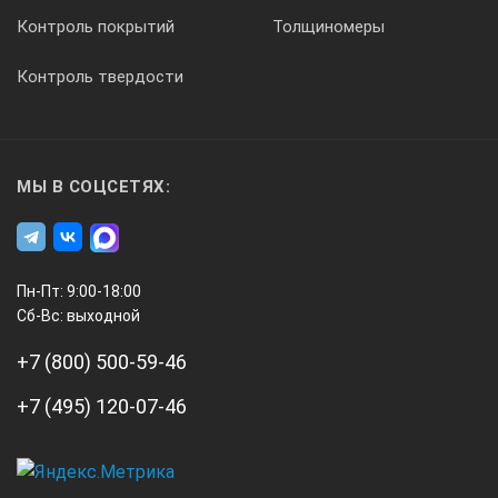
Контроль покрытий
Толщиномеры
Длина оценки значений параметров шероховатости
Контроль твердости
отсечка 1 – 5 (по выбору пользователя)
МЫ В СОЦСЕТЯХ:
Длина трассы ощупывания
(отсечка 1 – 5) + отсечка 2
Пн-Пт: 9:00-18:00
Сб-Вс: выходной
Тип цифрового фильтра
+7 (800) 500-59-46
резистивно-емкостный, фазовая коррекция – резистивно-ем
+7 (495) 120-07-46
Тип датчика