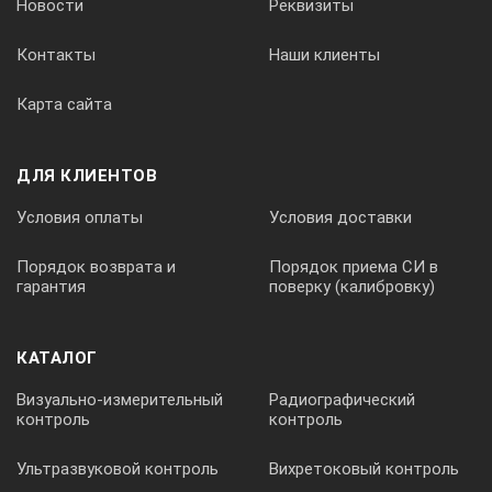
Новости
Реквизиты
непосредственное отображение параметров шероховатости 
Контакты
Наши клиенты
Вывод результатов измерений
Карта сайта
через порт RS – 232 на принтер TA220S или ПК
ДЛЯ КЛИЕНТОВ
Условия оплаты
Условия доставки
Диапазон измерений по параметрам
Порядок возврата и
Порядок приема СИ в
Ra, Rq: 0.01 – 40 мкм
гарантия
поверку (калибровку)
Rz, Ry, Rp, Rt, R3z: 0.02 – 160 мкм
RSm, RS: 1мм
Rmr: 1 – 100%
КАТАЛОГ
Визуально-измерительный
Радиографический
Значения отсечек шага
контроль
контроль
Ультразвуковой контроль
Вихретоковый контроль
0,25 мм/ 0.8 мм/ 2,5 мм