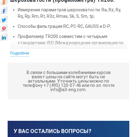
Измерение параметров шероховатости: Ra, Rz, Ry,
Rq, Rр, Rm, Rt, R3z, Rmax, Sk, S, Sm, tp;
Способы фильтрации RC, PC-RC, GAUSS и D-P;
Профиломер TR200 совместим с четырьмя
стандартами: ISO (Международная организация по
стандартизации), DIN (Немецкий институт
Подробнее
стандартов), ANSI (Американский национальный
институт стандартов) и JIS (Японский
промышленный стандарт);
В связи с большими колебаниями курсов
валют цены на сайте могут быть не
Жидкокристаллический дисплей 128 х 64,
актуальными.
Уточнить цены можно по
отображающий все параметры и графики;
телефону +7 (495) 120-07-46 или по эл. почте
info@a3-eng.com.
Встроенная литиевая аккумуляторная батарея
обеспечивает работу без подзарядки в течение 20
часов;
Комплексное конструирование механической и
электронной частей профилометра TR200
У ВАС ОСТАЛИСЬ ВОПРОСЫ?
позволило создать лёгкий малогабаритный прибор,