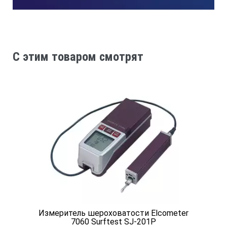
Измеряемые параметры шероховатости
Ra, Rz, Ry, Rq, Rt, Rp, Rmax, Rv, R3z, Rs, Rsm, RSk, Rmr, исход
C этим товаром смотрят
Построение профилей
шероховатости (R) кривой Rmr (коэффициент использовани
Коэффициенты увеличений профиля
по вертикали: 200х – 20000х, по горизонтали: 20х, 50х, 200х
Система мер
Измеритель шероховатости Elcometer
7060 Surftest SJ-201P
метрическая, британская