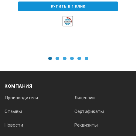
КУПИТЬ В 1 КЛИК
Длина трассы ощупения In
1 … 5 критической длины волны
Длина трассы ощупения It
1
2
3
4
5
6
(1 … 5) +2 … 3 критической длины волны
(в зависимости от фильтра)
КОМПАНИЯ
Скорость опроса
Производители
Лицензии
Отзывы
Сертификаты
Новости
Реквизиты