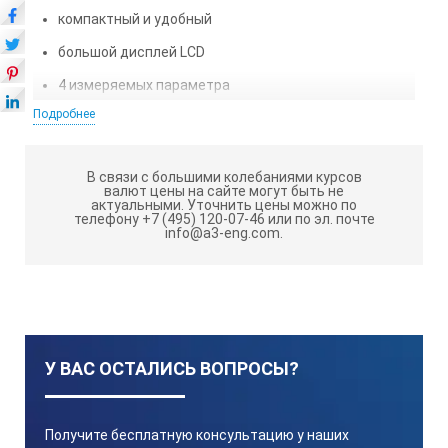
компактный и удобный
большой дисплей LCD
4 измеряемых параметра
Подробнее
индикация положения сенсора
автоматическое отключение питания через 5 мин.
после окончания измерений (с автоматическим
В связи с большими колебаниями курсов
валют цены на сайте могут быть не
сохранением внесенных изменений)
актуальными.
Уточнить цены можно по
телефону +7 (495) 120-07-46 или по эл. почте
порт RS 232 для передачи результатов на
info@a3-eng.com.
компьютер или принтер (данная функция, например.
очень удобна при проведении серии измерений)
Rz = усреднённая величина глубины неровности
(среднее арифметическое серии значений)
У ВАС ОСТАЛИСЬ ВОПРОСЫ?
Ra = среднее арифметическое шероховатости
Технические характеристики Lasertech RaT
12:
Получите бесплатную консультацию у наших