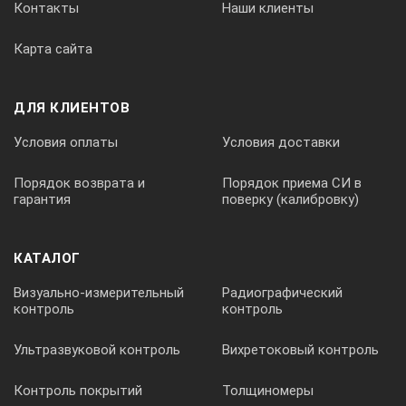
Контакты
Наши клиенты
0,135 мм/сек до критической длины волны: 0,25 мм
0,5 мм/сек до критической длины волны: 0,8 мм
Карта сайта
1 мм/сек до критической длины волны: 2,5 мм
Скорость возврата: 1 мм/сек
ДЛЯ КЛИЕНТОВ
Цифровой фильтр
Условия оплаты
Условия доставки
Порядок возврата и
Порядок приема СИ в
RC, PC-RC, GAUSS, D-P
гарантия
поверку (калибровку)
Принцип измерения
КАТАЛОГ
Визуально-измерительный
Радиографический
контроль
контроль
Индуктивный
Ультразвуковой контроль
Вихретоковый контроль
Острие сенсора
Контроль покрытий
Толщиномеры