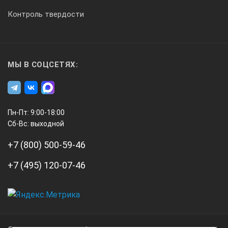
радиус алмазной иглы 5 µm
Контроль твердости
Размер отверстия
МЫ В СОЦСЕТЯХ:
от 6,0 мм, max. глубина 15 мм
Комплект поставки Lasertech RaT 12:
Пн-Пт: 9:00-18:00
Сб-Вс: выходной
1 x профилометр Lasertech RaT 12,
1 x датчик,
+7 (800) 500-59-46
1 x защитный чехол датчика,
+7 (495) 120-07-46
1 x эталон,
1 x аккумулятор,
А3
1 x зарядное устройство,
Инжиниринг
1 x отвертка,