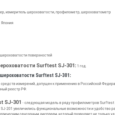
р, измеритель шероховатости, профилометр, шероховатометр
, Япония
 шероховатости поверхностей
ероховатости Surftest SJ-301:
1 год.
шероховатости Surftest SJ-301:
 средств измерений, допущен к применению в Российской Федера
ный реестр РФ.
st SJ-301
- следующая модель в ряду профилометров Surftest 
SJ-201 увеличились функциональные возможности и удобство р
лическим сенсорным дисплеем, который позволяет не только уд