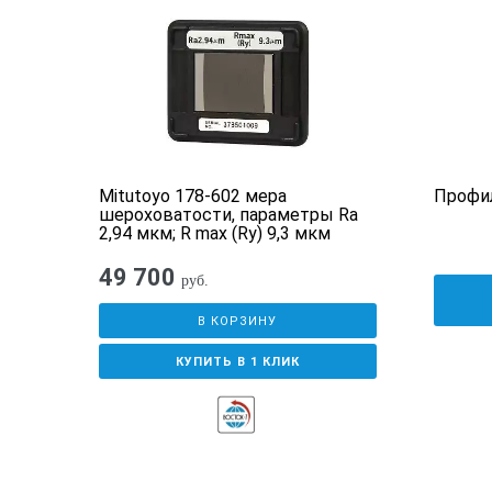
диапазон измерения
350 м
игла
алмаз
радиус иглы
2 мкм
и
Mitutoyo 178-602 мера
Профил
201P
шероховатости, параметры Ra
радиус насадки
40 мм
2,94 мкм; R max (Ry) 9,3 мкм
49 700
руб.
измерительное усилие
0,75 м
В КОРЗИНУ
масса
18 г.
КУПИТЬ В 1 КЛИК
Основной блок
профиль
первич