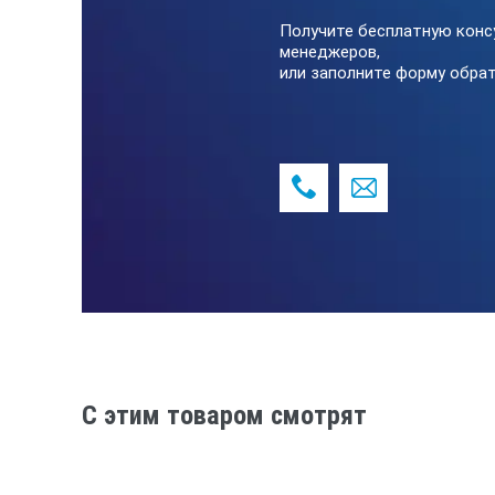
Получите бесплатную конс
диапазон измерения
ось z:
менеджеров,
ось x:
или заполните форму обрат
Измерительный блок
скорость перемещения
измер.
возвра
соединительный кабель
1 м
масса
190 г.
Стандартный пробник (№ 178-395)
C этим товаром смотрят
метод измерения
индук