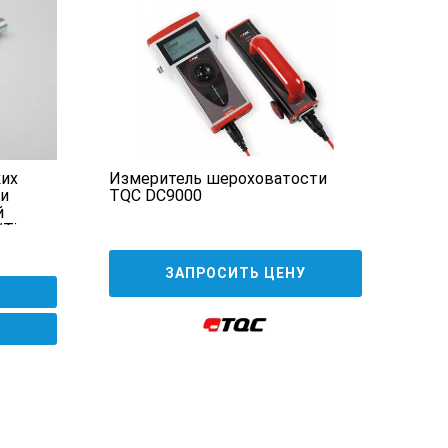
ких
Измеритель шероховатости
Проф
 и
TQC DC9000
й
/Time
ЗАПРОСИТЬ ЦЕНУ