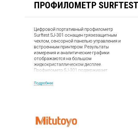
ПРОФИЛОМЕТР SURFTEST 
Цифровой портативный профилометр
Surftest SJ-301 оснащен грязезащитным
чехлом, сенсорной панелью управления и
встроенным принтером. Результаты
измерения и аналитические графики
отображаются на большом
жидкокристаллическом дисплее.
Профилометр SJ-301 поддерживает
следующие международные стандарты: DIN,
ISO, ANSI и JIS. Результаты измерений
Подробнее
можно немедленно проанализировать и
распечатать, а также передать на внешний
компьютер. Измеритель шероховатости
Surftest SJ-301 имеет карту памяти, которая
позволяет сохранять до 20 установок
условий измерения, а также результатов и
статистических данных этих измерений.
Измеритель шероховатости Surftest SJ-201
внесен в Госреестр средств измерений РФ.