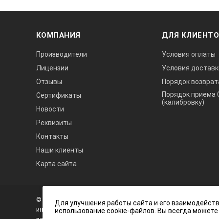
DIN 47
параметры
Ra, Ry,
КОМПАНИЯ
ДЛЯ КЛИЕНТ
Производители
Условия оплаты
стандарт шероховатости
DIN, IS
Лицензии
Условия доставк
Отзывы
Порядок возврат
длина измерения (L)
0,08 м
Порядок приема 
Сертификаты
(калибровку)
Новости
отсечка шага
λc: 0,0
Реквизиты
λs: 2,
Контакты
Наши клиенты
число измерений
x1, x3,
Карта сайта
А3
фильтр
2RС-75
Инжиниринг
© 2026 А3 Инжиниринг Обращаем Ваше внимание на то, что 
Нагорный
Для улучшения работы сайта и его взаимодейств
информационный характер и ни при каких условиях не явля
использование cookie-файлов. Вы всегда можете
диапазон дисплея
Ra, Rq
проезд