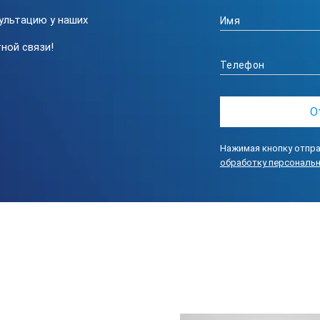
ультацию у наших
 350 мкм
 12,5 мм
ной связи!
: 0,25 мм/сек; 0,5 мм/сек
т: 1 мм/сек
Нажимая кнопку отпра
обработку персональ
ционный