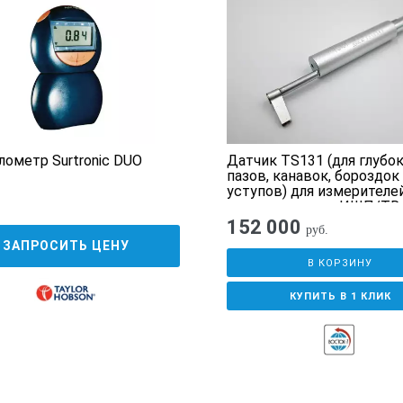
км
ная
ометр Surtronic DUO
Датчик TS131 (для глубо
пазов, канавок, бороздок
уступов) для измерителе
шероховатости ИШП/TR
152 000
руб.
Н
ЗАПРОСИТЬ ЦЕНУ
В КОРЗИНУ
КУПИТЬ В 1 КЛИК
ный профиль (P), профиль шероховатости (R),