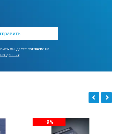
е обозначение способа обработки
вить вы даете согласие на
Т
ных данных
Р
ФЦ*
ШП
-9%
ШЦ