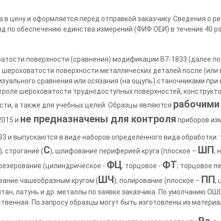
а в цену и оформляется перед отправкой заказчику. Сведения о р
 по обеспечению единства измерений (ФИФ ОЕИ) в течение 40 ра
тости поверхности (сравнения) модификации В7-1833 (далее по 
 шероховатости поверхности металлических деталей после (или в
зуального сравнения или осязания (на ощупь) станочниками при
троле шероховатости труднодоступных поверхностей, конструкто
рабочими
ти, а также для учебных целей. Образцы являются
не
предназначены для контроля
2015 и
приборов из
3 и выпускаются в виде наборов определённого вида обработки: 
С
ШП
); строгание (
); шлифование периферией круга (плоское –
,
ФЦ
ФТ
фрезерование (цилиндрическое -
; торцовое -
; торцовое 
ШЧ
ПП
вание чашеобразным кругом (
); полирование (плоское –
,
итан, латунь и др. металлы по заявке заказчика. По умолчанию ОШ
венная. По запросу образцы могут быть изготовлены из материало