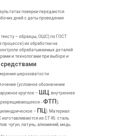
езультатах поверки передаются
бочих дней с даты проведения
тексту – образцы, ОШС) по ГОСТ
 процессе) их обработки на
 контроле обрабатываемых деталей
рами и технологами при выборе и
 средствами
мерения шероховатости.
точение (условное обозначение
ШЦ
 наружное круглое –
, внутреннее
ФТП
перекрещивающееся -
);
ПЦ
 цилиндрическое –
). Материал
С изготавливаются из СТ45: сталь
в: чугун; латунь; алюминий; медь.