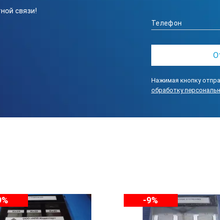
ной связи!
 механической обработки:
Форма образца
Условно
Нажимая кнопку отпра
Цилиндрическая выпуклая
обработку персональ
Цилиндрическая вогнутая
е
Плоская
а
Плоская,
9%
-9%
Цилиндрическая выпуклая
Цилиндрическая вогнутая