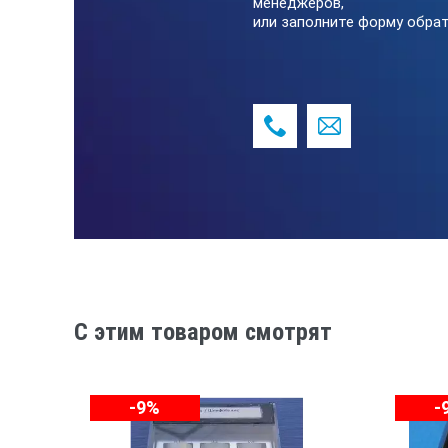
менеджеров,
1,6; 3,2; 6,3; 12,5
”.
или заполните форму обрат
Воспроизводимые образцами способы
Способ обработки
Точение
Расточка
Фрезерование цилиндрическо
C этим товаром смотрят
Шлифование периферией круг
-9%
-