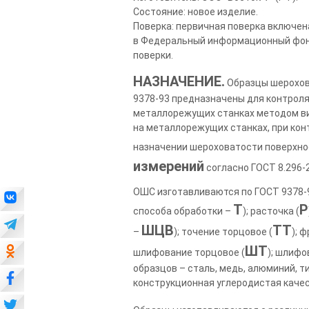
Состояние: новое изделие.
Поверка: первичная поверка включен
в Федеральный информационный фонд
поверки.
НАЗНАЧЕНИЕ.
Образцы шерохова
9378-93 предназначены для контроля
металлорежущих станках методом ви
на металлорежущих станках, при кон
назначении шероховатости поверхнос
измерений
согласно ГОСТ 8.296-
ОШС изготавливаются по ГОСТ 9378-9
Т
Р
способа обработки –
); расточка (
ШЦВ
ТТ
–
); точение торцовое (
); 
ШТ
шлифование торцовое (
); шлифо
образцов – сталь, медь, алюминий, т
конструкционная углеродистая качест