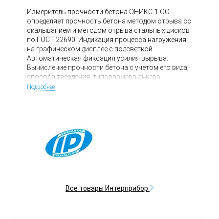
Измеритель прочности бетона ОНИКС-1.ОС
определяет прочность бетона методом отрыва со
скалыванием и методом отрыва стальных дисков
по ГОСТ 22690. Индикация процесса нагружения
на графическом дисплее с подсветкой.
Автоматическая фиксация усилия вырыва.
Вычисление прочности бетона с учетом его вида,
способа твердения, типоразмера анкера,
статистическая обработка результатов
Подробнее
испытаний. Память 10000 протоколов испытаний.
Диапазон измерения прочности: ОНИКС-ОС «50»
50...100 МПа, ОНИКС-ОС «100» 10...150 МПа.
Диапазон рабочих нагрузок: ОНИКС-ОС «50»
50...100 МПа 5...50 кН, ОНИКС-ОС «100» 10...100 кН.
Предельное усилие вырыва анкера: ОНИКС-ОС
«50» 65 кН, ОНИКС-ОС «110» . Погрешность 2%.
Масса: ОНИКС ОС "50" 3,7кг, ОНИКС ОС "100" - 5,9
кг.
Все товары Интерприбор