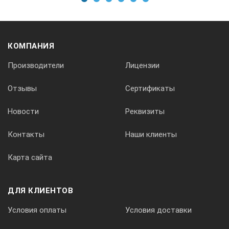
минимизирующих его габариты и вес
1
2
3
4
5
6
Приборы имеют встроенные электронику с цветным
TFT дисплеем и литиевый аккумулятор большой
ёмкости
КОМПАНИЯ
Выпускаются два варианта исполнения прибора с
Производители
Лицензии
диапазонами нагрузок до 50 и 100 кН
Для работы с высокопрочными бетонами
Отзывы
Сертификаты
существенно доработана конструкция прибора:
использовано запатентованное решение с двумя
Новости
Реквизиты
приводными гидроцилиндрами, редуктором и двумя
силовыми опорными цилиндрами, создающими
Контакты
Наши клиенты
диапазон нагрузок до 100 кН
Карта сайта
Возможна комплектация приборов
специализированными расточными устройствами
двух видов (для формирования кольцевой проточки
в шпуре, обеспечивающей надежную фиксацию
ДЛЯ КЛИЕНТОВ
анкера):
Условия оплаты
Условия доставки
– ручным механическим с твердосплавным
режущим элементом