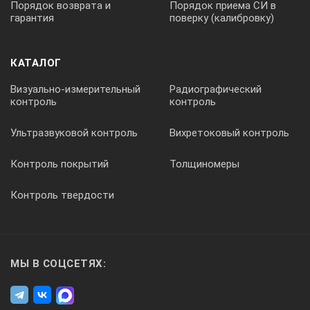
Порядок возврата и
Порядок приема СИ в
гарантия
поверку (калибровку)
– с высокооборотным электроприводом и
алмазным режущим элементом
Новая усиленная конструкция анкеров из
КАТАЛОГ
высокопрочной булатной стали с многократно
увеличенным эксплуатационным ресурсом
Визуально-измерительный
Радиографический
контроль
контроль
Сервисная компьютерная программа:
Ультразвуковой контроль
Вихретоковый контроль
Перенос результатов измерений в ПК
Контроль покрытий
Толщиномеры
Архивация, документирование и обработка
результатов
Контроль твердости
Экспорт в Excel, сохранение в текстовый формат
для других программ
Технические характеристики измерителя
прочности бетона ОНИКС-1.ОС:
МЫ В СОЦСЕТЯХ: