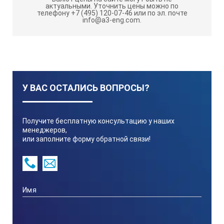
актуальными.
Уточнить цены можно по
телефону +7 (495) 120-07-46 или по эл. почте
info@a3-eng.com.
Основные функции измерителя прочности
бетона ОНИКС-1.ОС:
У ВАС ОСТАЛИСЬ ВОПРОСЫ?
Контроль скорости нагружения и её индикация на
графическом дисплее с подсветкой
Получите бесплатную консультацию у наших
Автоматическая фиксация усилия вырыва анкера
менеджеров,
или заполните форму обратной связи!
Вычисление прочности бетона с учетом его вида,
способа твердения, типоразмера анкера,
статистическая обработка результатов испытаний
Установка градуировочных характеристик для
испытания новых материалов
Архивация 800 протоколов испытаний в реальном
времени