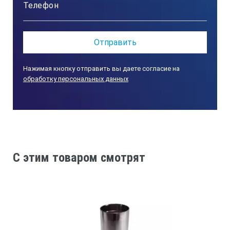
Программируемое автоматическое отключение
прибора при перерывах в работе
Русский и английский язык меню и текстовых
сообщений
Разъем USB для работы с компьютером и заряда
Нажимая кнопку отправить вы даете согласие на
аккумулятора
обработку персональных данных
Специализированная сервисная компьютерная
программа
Преимущества измерителя прочности
бетона ОНИКС-1.ОС:
В ОНИКС-1.ОС впервые применены инновационные
C этим товаром смотрят
технические решения, исключающие
проскальзывание анкера и стабилизирующие конус
вырыва, существенно улучшающие
метрологические и эксплуатационные
характеристики (патент)
Создана эргономичная, компактная и лёгкая