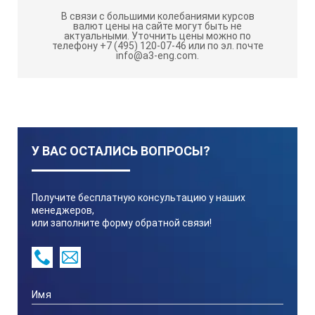
Ультразвуковой прибор ПУЛЬСАР-1.2
В связи с большими колебаниями курсов
предназначен для:
валют цены на сайте могут быть не
актуальными.
Уточнить цены можно по
телефону +7 (495) 120-07-46 или по эл. почте
Обнаружения пустот, трещин и дефектов,
info@a3-eng.com.
возникших в процессе производства и
эксплуатации конструкций (при технологическом
контроле и обследовании объектов)
Контроля прочности и однородности бетона (ГОСТ
17624, Методические рекомендации МДС 62-2.01),
кирпича (ГОСТ 24332) и других материалов
У ВАС ОСТАЛИСЬ ВОПРОСЫ?
Измерения глубины трещин в изделиях,
конструкциях и других объектов
Получите бесплатную консультацию у наших
Определения плотности и модуля упругости
менеджеров,
или заполните форму обратной связи!
углеграфитов и стеклопластика
Определения звукового индекса абразивов и
строительной керамики
Оценки пористости, трещиноватости и анизотропии
материалов