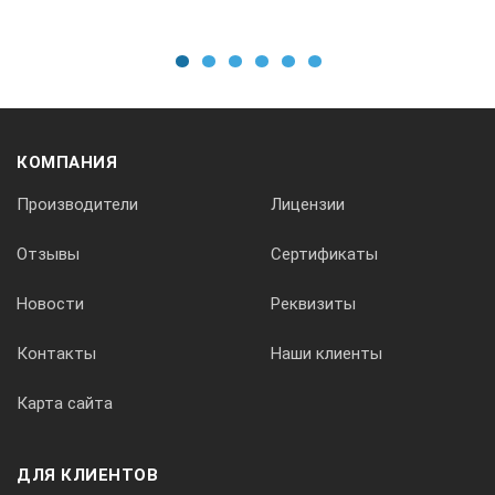
компьютерная программа
Преимущества ультразвуковых приборов
1
2
3
4
5
6
ПУЛЬСАР-1.2:
Некритичность результатов к силе прижатия
преобразователей
КОМПАНИЯ
Работоспособность на больших базах
Производители
Лицензии
прозвучивания
Визуализация принимаемых сигналов (с
Отзывы
Сертификаты
автоматической и ручной регулировкой усиления),
режим осциллографа, оценка затухания УЗК
Новости
Реквизиты
Переключаемые диапазоны времени записи
Контакты
Наши клиенты
сигналов УЗК
Улучшенное соотношение «сигнал-шум», широкий
Карта сайта
динамический диапазон
Универсальные преобразователи на излучение и
прием с повышенной отдачей
ДЛЯ КЛИЕНТОВ