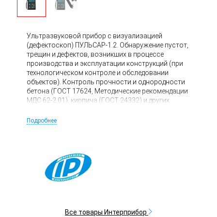
Ультразвуковой прибор с визуализацией
(дефектоскоп) ПУЛЬСАР-1.2. Обнаружение пустот,
трещин и дефектов, возникших в процессе
производства и эксплуатации конструкций (при
технологическом контроле и обследовании
объектов). Контроль прочности и однородности
бетона (ГОСТ 17624, Методические рекомендации
МДС 62-2.01), кирпича (ГОСТ 24332) и других
материалов. Измерение глубины трещин в
изделиях и конструкциях. Определение плотности
Подробнее
и модуля упругости углеграфитов и
стеклопластика. Определение звукового индекса
абразивов и керамики. Оценка пористости,
трещиноватости и анизотропии материалов.
Оценка степени зрелости бетона при монолитном
бетонировании. Оценка затухания УЗК в бетоне.
Все товары Интерприбор