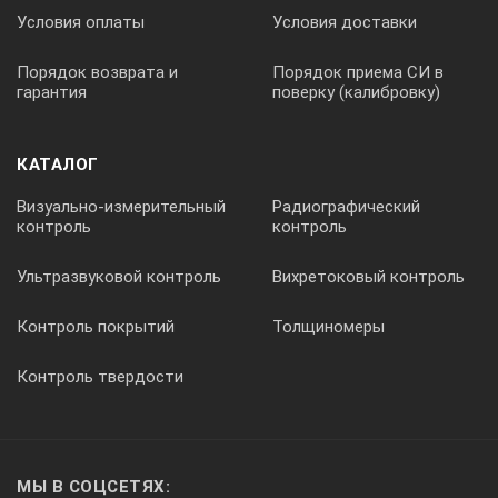
Герметичные преобразователи сквозного и
Условия оплаты
Условия доставки
поверхностного прозвучивания гидротехнических
объектов под водой с разъемами фирмы FISCHER
Порядок возврата и
Порядок приема СИ в
(опция)
гарантия
поверку (калибровку)
Повышенное напряжение возбуждения
зондирующих импульсов
КАТАЛОГ
Датчик поверхностного прозвучивания с
фиксированной базой:
Визуально-измерительный
Радиографический
контроль
контроль
ручка из сверхлегкого и теплого материала
позволяет контролировать объекты с низкой
прочностью при минимальных скоростях УЗК от
Ультразвуковой контроль
Вихретоковый контроль
1200 м/с
Контроль покрытий
Толщиномеры
база 120 мм, необходимая для градуировки
прибора по 100 мм образцам-кубам
Контроль твердости
эллиптические износостойкие протекторы для
сухого точечного контакта
Новый компактный корпус с большим графическим
МЫ В СОЦСЕТЯХ:
дисплеем, разъемы фирмы LEMO