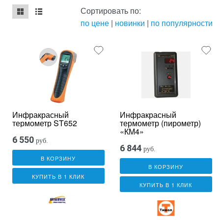
Сортировать по:
по цене
|
новинки
|
по популярности
mse2_chunk_default
mse2_chunk_alternate
Инфракрасный
Инфракрасный
термометр ST652
термометр (пирометр)
«КМ4»
6 550
руб.
6 844
руб.
В КОРЗИНУ
В КОРЗИНУ
КУПИТЬ В 1 КЛИК
КУПИТЬ В 1 КЛИК