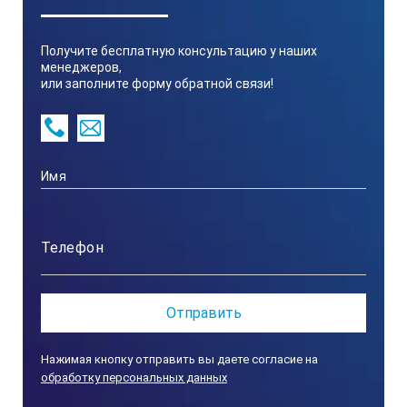
находитесь к объекту измерения, тем меньше пятно
измерения и, соответственно, лучше точность
Получите бесплатную консультацию у наших
показаний.
менеджеров,
Технические характеристики
или заполните форму обратной связи!
инфракрасного термометра Elcometer 214L:
Диапазон измеряемых температур
от -20 до +270°С
Разрешение
1°С
Точность
Нажимая кнопку отправить вы даете согласие на
обработку персональных данных