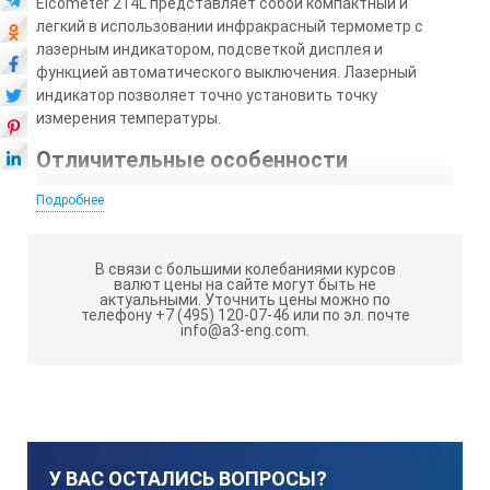
Elcometer 214L представляет собой компактный и
легкий в использовании инфракрасный термометр с
лазерным индикатором, подсветкой дисплея и
функцией автоматического выключения. Лазерный
индикатор позволяет точно установить точку
измерения температуры.
Отличительные особенности
инфракрасного термометра Elcometer
Подробнее
214L:
Лазерный указатель (отключаемый)
В связи с большими колебаниями курсов
валют цены на сайте могут быть не
актуальными.
Уточнить цены можно по
Подсветка дисплея
телефону +7 (495) 120-07-46 или по эл. почте
info@a3-eng.com.
Автоматическое выключение
Функция удержания показателя
Оптическое разрешение 8:1
Инфракрасный цифровой термометр Elcometer 214
У ВАС ОСТАЛИСЬ ВОПРОСЫ?
имеет оптическое разрешение 8:1. Чем ближе Вы