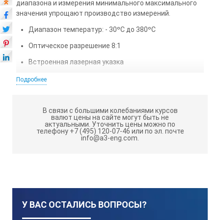
диапазона и измерения минимального максимального
значения упрощают производство измерений.
Диапазон температур: - 30ºC до 380ºC
Оптическое разрешение 8:1
Встроенная лазерная указка
Индикация превышения измеряемого диапазона
Подробнее
Индикация максимального и минимального
значений
В связи с большими колебаниями курсов
валют цены на сайте могут быть не
Подсветка дисплея LCD
актуальными.
Уточнить цены можно по
телефону +7 (495) 120-07-46 или по эл. почте
info@a3-eng.com.
Технические характеристики:
Диапазон температур
- 30ºC до 380 ºC
Разрешение
0,1 ºC
У ВАС ОСТАЛИСЬ ВОПРОСЫ?