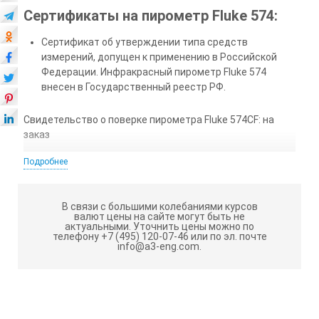
Сертификаты на пирометр Fluke 574:
Сертификат об утверждении типа средств
измерений, допущен к применению в Российской
Федерации. Инфракрасный пирометр Fluke 574
внесен в Государственный реестр РФ.
Свидетельство о поверке пирометра Fluke 574CF: на
заказ
Гарантия на пирометр Fluke 574CF
Подробнее
: 1 год.
Назначение пирометра Fluke 574CF:
В связи с большими колебаниями курсов
Бесконтактный термометр Fluke 574CF является
валют цены на сайте могут быть не
идеальным профессиональным диагностическим
актуальными.
Уточнить цены можно по
телефону +7 (495) 120-07-46 или по эл. почте
инструментом для проведения технического
info@a3-eng.com.
обслуживания, обеспечивающим максимальную
точность измерения температуры на любом
расстоянии. Пирометр Fluke 574 выполняет
инфракрасное измерение температуры поверхности,
помогая оперативно выявлять неисправности в