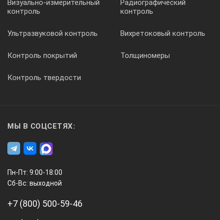
Визуально-измерительный
Радиографический
Параметр
контроль
контроль
Ультразвуковой контроль
Вихретоковый контроль
Значения
Контроль покрытий
Толщиномеры
Диапазон температур
Контроль твердости
от -30 до 900 °C
>(от -25 до 1600 °F)
МЫ В СОЦСЕТЯХ:
Разрешение дисплея
0,1 °C при измерении до 900 °C
Пн-Пт: 9:00-18:00
0,2 °F при измерении до 999,8 °F
Сб-Вс: выходной
+7 (800) 500-59-46
D:S (Отношение расстояния к размеру пятна) <