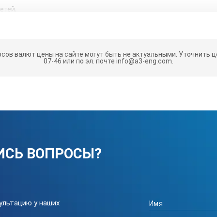
етей;
1.5)
ки пирометра инфракрасного KEEPER IR330 Plus
рсов валют цены на сайте могут быть не актуальными.
Уточнить це
07-46 или по эл. почте info@a3-eng.com.
-32…+
12:1
±1.5
ИСЬ ВОПРОСЫ?
0.1
0.95
ультацию у наших
0.5