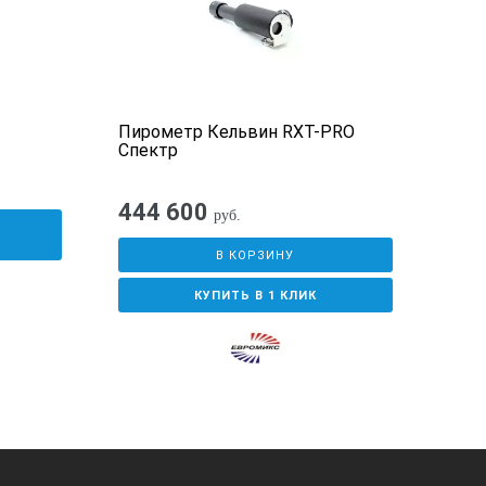
1
Пирометр Кельвин RXT-PRO
Пир
Спектр
444 600
руб.
У
В КОРЗИНУ
КУПИТЬ В 1 КЛИК
рительного уведомления