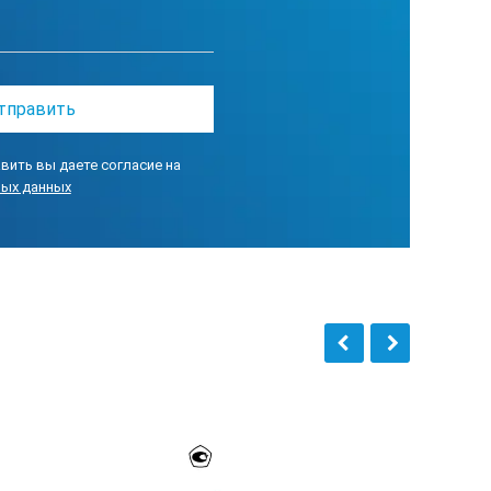
ный
вить вы даете согласие на
ных данных
 / 10-95% при 30°С
×38