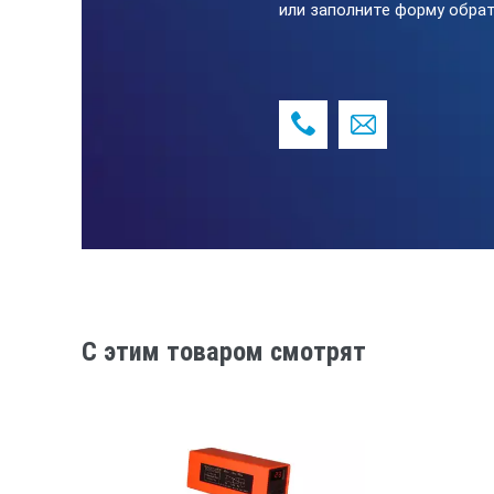
или заполните форму обрат
Целеуказатель
Спектральный диапазон, мкм
Подсветка дисплея
Сохранение измеренного значения 
Условия эксплуатации: температура
C этим товаром смотрят
Питание
Габариты, мм