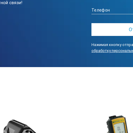
ной связи!
точеч
8…14
Нажимая кнопку отпра
есть
обработку персональ
на дисплее
есть
, °С/ влажность, %
0…40°С
2хААА
140×80