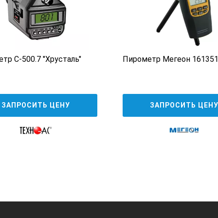
130
тра инфракрасного KEEPER IR330 Plus:
тр C-500.7 "Хрусталь"
Пирометр Мегеон 16135
ЗАПРОСИТЬ ЦЕНУ
ЗАПРОСИТЬ ЦЕН
плект поставки могут быть изменены производителем без предва