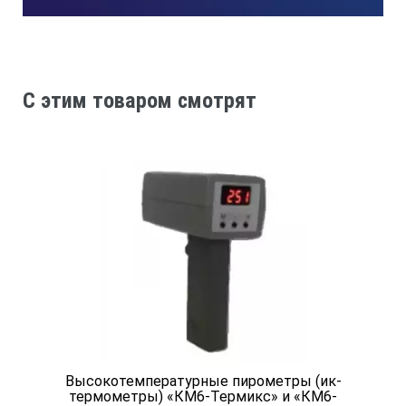
Воспроизводимость
±1% или ±1 ℃
C этим товаром смотрят
Функции
выбор единиц изм-я ℃/℉
да
удержание данных (hold)
да
Высокотемпературные пирометры (ик-
автовыключение
термометры) «КМ6-Термикс» и «КМ6-