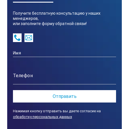
предустановленная
Получите бесплатную консультацию у наших
менеджеров,
Разрешение пирометра
или заполните форму обратной связи!
0,1°С
Длина волны
8,0~14,0мкм
Время отклика
Нажимая кнопку отправить вы даете согласие на
500мсек
обработку персональных данных