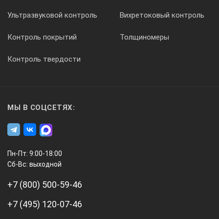
нет
Ультразвуковой контроль
Вихретоковый контроль
Контроль покрытий
Толщиномеры
установка верхнего и нижнего сигнальных порогов темпер
Контроль твердости
нет
Экран
МЫ В СОЦСЕТЯХ:
цветность
Пн-Пт: 9:00-18:00
ч/б
Сб-Вс: выходной
+7 (800) 500-59-46
подсветка
+7 (495) 120-07-46
да