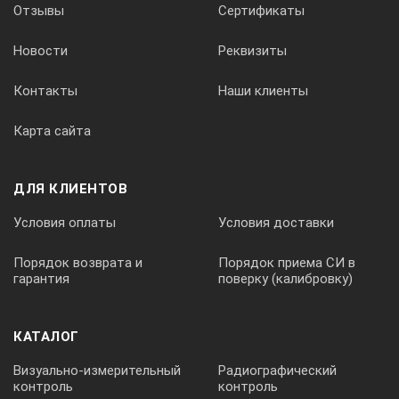
Отзывы
Сертификаты
Новости
Реквизиты
минимальное значение
Контакты
Наши клиенты
нет
Карта сайта
максимальное значение
ДЛЯ КЛИЕНТОВ
нет
Условия оплаты
Условия доставки
среднее значение
Порядок возврата и
Порядок приема СИ в
гарантия
поверку (калибровку)
нет
КАТАЛОГ
разница показаний
Визуально-измерительный
Радиографический
контроль
контроль