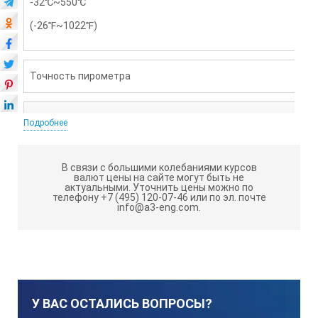
-32℃~550℃
(-26℉~1022℉)
Точность пирометра
±2% или ±2℃
Подробнее
В связи с большими колебаниями курсов
Отношение расстояние : пятно
валют цены на сайте могут быть не
актуальными.
Уточнить цены можно по
телефону +7 (495) 120-07-46 или по эл. почте
info@a3-eng.com.
12:1
Излучаемость пирометра
У ВАС ОСТАЛИСЬ ВОПРОСЫ?
0,95