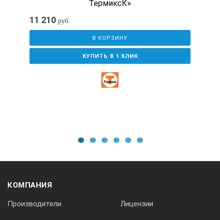
ТермиксК»
да
11 210
руб.
В КОРЗИНУ
память
КУПИТЬ В 1 КЛИК
нет
внешний интерфейс
нет
1
2
3
4
5
6
лазерный указатель цели
КОМПАНИЯ
да
Производители
Лицензии
вычислительные функции