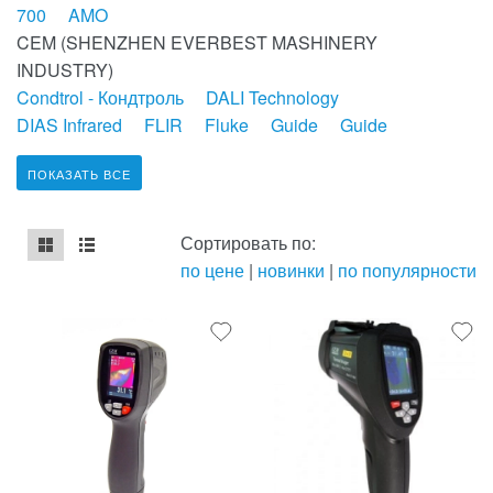
700
AMO
CEM (SHENZHEN EVERBEST MASHINERY
INDUSTRY)
Condtrol - Кондтроль
DALI Technology
DIAS Infrared
FLIR
Fluke
Guide
Guide
ПОКАЗАТЬ ВСЕ
Сортировать по:
по цене
|
новинки
|
по популярности
mse2_chunk_default
mse2_chunk_alternate