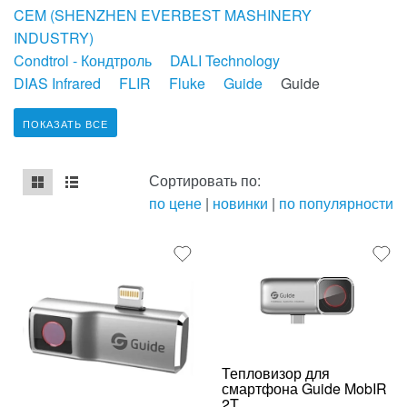
CEM (SHENZHEN EVERBEST MASHINERY
INDUSTRY)
Condtrol - Кондтроль
DALI Technology
DIAS Infrared
FLIR
Fluke
Guide
Guide
ПОКАЗАТЬ ВСЕ
Сортировать по:
по цене
|
новинки
|
по популярности
mse2_chunk_default
mse2_chunk_alternate
Тепловизор для
смартфона Guide MobIR
2T