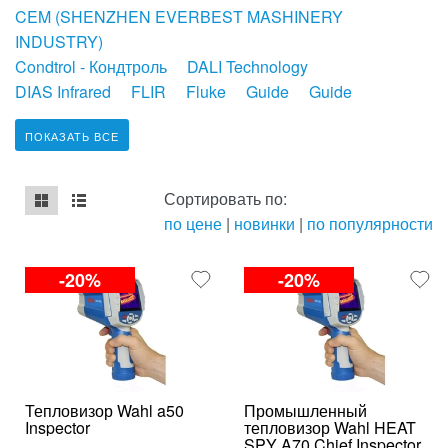
CEM (SHENZHEN EVERBEST MASHINERY
INDUSTRY)
Condtrol - Кондтроль
DALI Technology
DIAS Infrared
FLIR
Fluke
Guide
Guide
ПОКАЗАТЬ ВСЕ
Сортировать по:
по цене
|
новинки
|
по популярности
mse2_chunk_default
mse2_chunk_alternate
-20%
-20%
Тепловизор Wahl a50
Промышленный
Inspector
тепловизор Wahl HEAT
SPY A70 Chief Inspector