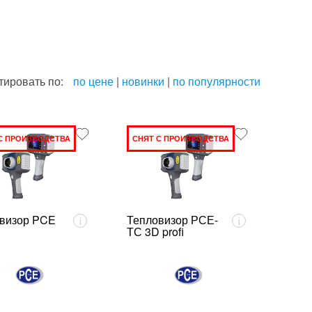
тировать по:
по цене
|
новинки
|
по популярности
С ПРОИЗВОДСТВА
СНЯТ С ПРОИЗВОДСТВА
визор PCE
Тепловизор РСЕ-
i
i
D
ТС 3D profi