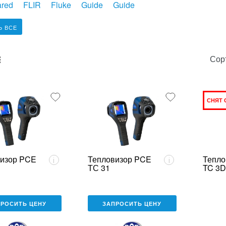
ared
FLIR
Fluke
Guide
Guide
Ь ВСЕ
Сор
unk_default
e2_chunk_alternate
СНЯТ 
изор PCE
Тепловизор PCE
Тепло
i
i
ТС 31
TC 3
ПРОСИТЬ ЦЕНУ
ЗАПРОСИТЬ ЦЕНУ