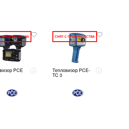
С ПРОИЗВОДСТВА
СНЯТ С ПРОИЗВОДСТВА
визор PCE
Тепловизор PCE-
i
i
TC 3