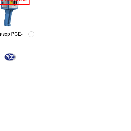
изор PCE-
i